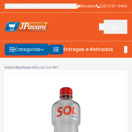
JPavani Macaé Matriz
-
Av. Evaldo Costa
Receitas
,
Macaé
-
(22) 3737-0460
RJ
Categorias
Entregas e Retiradas
F
Início
Multiuso
Álcool Sol 46° 500ml