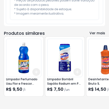
* Preços de produtos pesáveis podem sofrer variação 
de acordo com o peso;

* Sujeito à disponibilidade de estoque;

* Imagem meramente ilustrativa;
Produtos similares
Ver mais
Add
Add
+
3
l
+
5
l
+
3
+
5
+
10
Limpador Perfumado
Limpador Bombril
Desinfetante 
Uau Flor e Frescor
Sapólio Radium em Pó
Bruto 1L
Promocional 2l
Clássico 300g
R$ 9,50
R$ 7,50
R$ 14,50
/
l
/
un
/