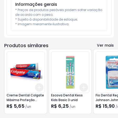
Informações gerais
* Preços de produtos pesáveis podem sofrer variação 
de acordo com o peso;

* Sujeito à disponibilidade de estoque;

* Imagem meramente ilustrativa;
Produtos similares
Ver mais
Add
Add
+
3
+
5
+
10
+
3
+
5
+
10
Creme Dental Colgate
Escova Dental Kess
Fio Dental Re
Máxima Proteção
Kids Basic 3 unid
Johnson Joh
Anticáries 90g
R$ 5,65
R$ 6,25
R$ 15,90
/
un
/
un
/