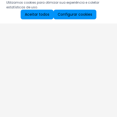
Utilizamos cookies para otimizar sua experiência e coletar
estatísticas de uso.
Aceitar todos
Configurar cookies
Aproveite as nossas promoções!
Cadastre seu e-mail e receba ofertas exclusivas.
QUERO RECEBER