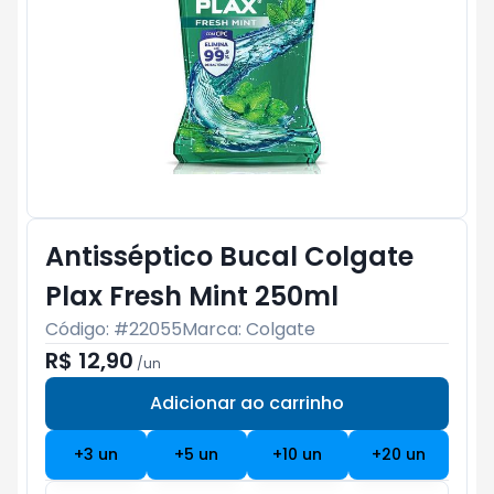
Antisséptico Bucal Colgate
Plax Fresh Mint 250ml
Código: #
22055
Marca:
Colgate
R$ 12,90
/
un
Adicionar ao carrinho
Subtotal:
R$ 0
+
3
un
+
5
un
+
10
un
+
20
un