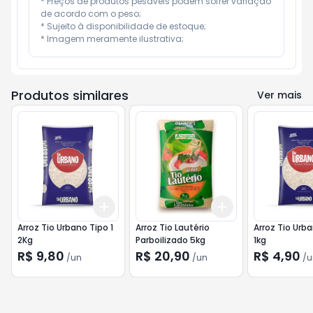
* Preços de produtos pesáveis podem sofrer variação 
de acordo com o peso;

* Sujeito à disponibilidade de estoque;

* Imagem meramente ilustrativa;
Produtos similares
Ver mais
Add
Add
+
3
+
5
+
10
+
3
+
5
+
10
Arroz Tio Urbano Tipo 1
Arroz Tio Lautério
Arroz Tio Urba
2Kg
Parboilizado 5kg
1kg
R$ 9,80
R$ 20,90
R$ 4,90
/
un
/
un
/
u