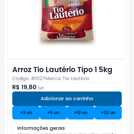
Arroz Tio Lautério Tipo 1 5kg
Código: #
1027
Marca:
Tio Lautério
R$ 19,80
/
un
Adicionar ao carrinho
Subtotal:
R$ 0
+
3
un
+
5
un
+
10
un
+
20
un
Informações gerais