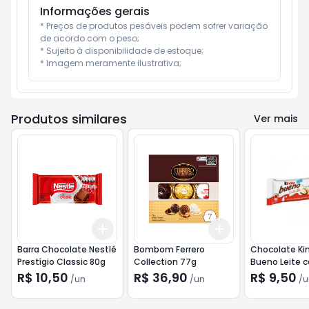
Informações gerais
* Preços de produtos pesáveis podem sofrer variação 
de acordo com o peso;

* Sujeito à disponibilidade de estoque;

* Imagem meramente ilustrativa;
Produtos similares
Ver mais
Add
Add
+
3
+
5
+
10
+
3
+
5
+
10
Barra Chocolate Nestlé
Bombom Ferrero
Chocolate Ki
Prestígio Classic 80g
Collection 77g
Bueno Leite 
19,5g
R$ 10,50
R$ 36,90
R$ 9,50
/
un
/
un
/
u