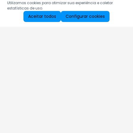
Utilizamos cookies para otimizar sua experiência e coletar
estatísticas de uso.
Aceitar todos
Configurar cookies
Aproveite as nossas promoções!
Cadastre seu e-mail e receba ofertas exclusivas.
QUERO RECEBER