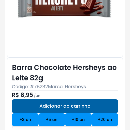
Barra Chocolate Hersheys ao
Leite 82g
Código: #
78282
Marca:
Hersheys
R$ 8,95
/
un
Adicionar ao carrinho
Subtotal:
R$ 0
+
3
un
+
5
un
+
10
un
+
20
un