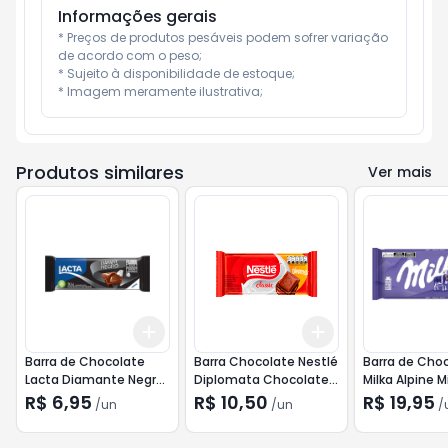
Informações gerais
* Preços de produtos pesáveis podem sofrer variação 
de acordo com o peso;

* Sujeito à disponibilidade de estoque;

* Imagem meramente ilustrativa;
Produtos similares
Ver mais
Add
Add
+
3
+
5
+
10
+
3
+
5
+
10
Barra de Chocolate
Barra Chocolate Nestlé
Barra de Cho
Lacta Diamante Negro
Diplomata Chocolate
Milka Alpine M
50g
80g
R$ 6,95
R$ 10,50
R$ 19,95
/
un
/
un
/