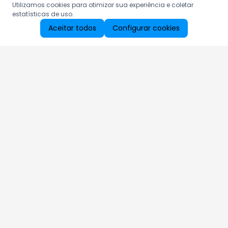
Utilizamos cookies para otimizar sua experiência e coletar
estatísticas de uso.
Aceitar todos
Configurar cookies
Aproveite as nossas promoções!
Cadastre seu e-mail e receba ofertas exclusivas.
QUERO RECEBER