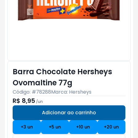
Barra Chocolate Hersheys
Ovomaltine 77g
Código: #
78288
Marca:
Hersheys
R$ 8,95
/
un
Adicionar ao carrinho
Subtotal:
R$ 0
+
3
un
+
5
un
+
10
un
+
20
un