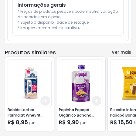
Informações gerais
* Preços de produtos pesáveis podem sofrer variação 
de acordo com o peso;

* Sujeito à disponibilidade de estoque;

* Imagem meramente ilustrativa;
Produtos similares
Ver mais
Add
Add
+
3
+
5
+
10
+
3
+
5
+
10
Bebida Lactea
Papinha Papapá
Biscoito Infan
Parmalat Wheyfit
Orgânico Banana
Papapá Bana
Coco 250ml
Mirtilo e Quinoa 100g
Cacau 60g
R$ 8,95
R$ 9,90
R$ 15,50
/
un
/
un
/