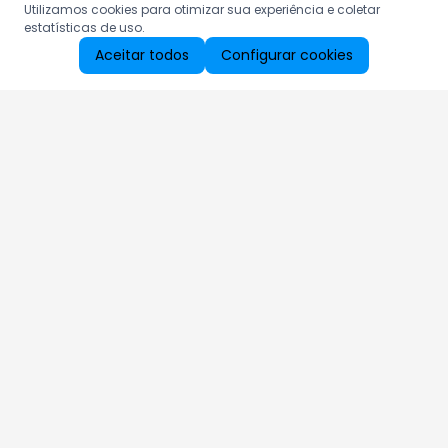
Utilizamos cookies para otimizar sua experiência e coletar
estatísticas de uso.
Aceitar todos
Configurar cookies
Aproveite as nossas promoções!
Cadastre seu e-mail e receba ofertas exclusivas.
QUERO RECEBER