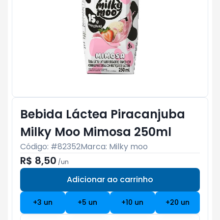
Bebida Láctea Piracanjuba
Milky Moo Mimosa 250ml
Código: #
82352
Marca:
Milky moo
R$ 8,50
/
un
Adicionar ao carrinho
Subtotal:
R$ 0
+
3
un
+
5
un
+
10
un
+
20
un