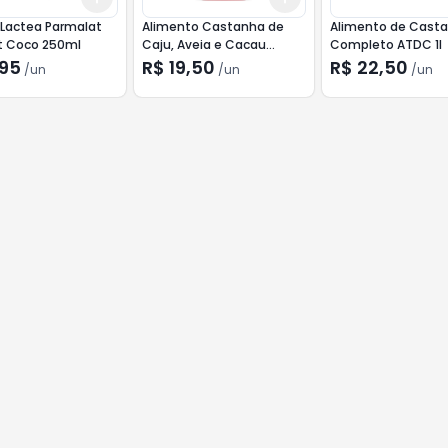
 Lactea Parmalat
Alimento Castanha de
Alimento de Cast
t Coco 250ml
Caju, Aveia e Cacau
Completo ATDC 1l
Possible 1L
,95
R$ 19,50
R$ 22,50
/
un
/
un
/
un