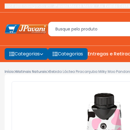
Você está navegando em:
JPavani Macaé Matriz
-
Av. Evaldo Costa
Categorias
Categorias
Entregas e Retira
Início
Matinais Naturais
Bebida Láctea Piracanjuba Milky Moo Pandor