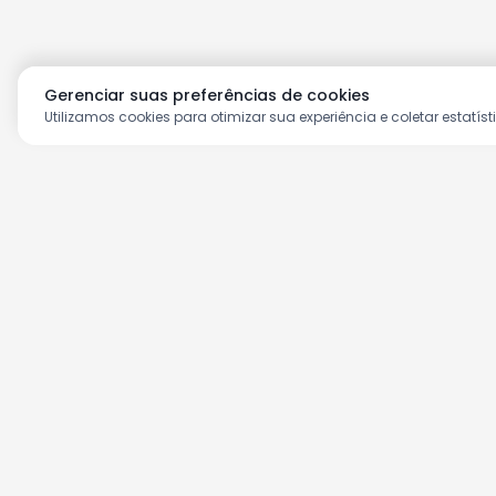
Gerenciar suas preferências de cookies
Utilizamos cookies para otimizar sua experiência e coletar estatíst
Aproveite as nossas prom
Cadastre seu e-mail e receba ofertas ex