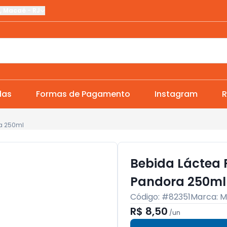
,
Macaé
-
RJ
das
Formas de Pagamento
Instagram
R
a 250ml
Bebida Láctea 
Pandora 250ml
Código: #
82351
Marca:
M
R$ 8,50
/
un