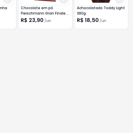
anha
Chocolate em pó
Achocolatado Toddy Light
Fleischmann Gran Finale
380g
32% Cacau 200g
R$ 23,90
R$ 18,50
/
un
/
un