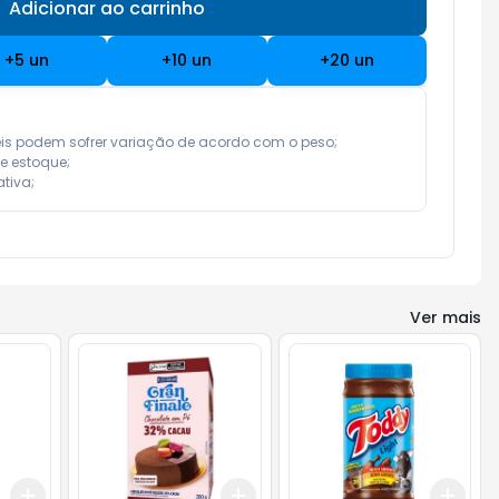
Adicionar ao carrinho
Subtotal:
R$ 0,00
+
5
un
+
10
un
+
20
un
eis podem sofrer variação de acordo com o peso;

e estoque;

tiva;
Ver mais
Add
Add
Add
+
3
+
5
+
10
+
3
+
5
+
10
+
3