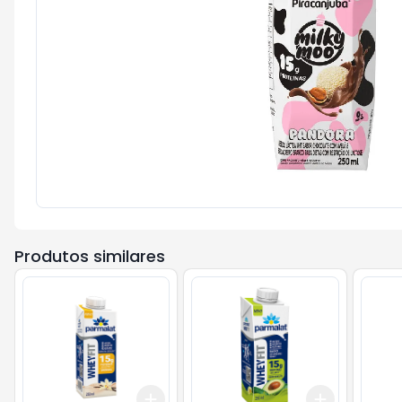
Produtos similares
Add
Add
+
3
+
5
+
10
+
3
+
5
+