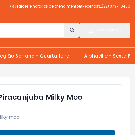
Regiões e horários de atendimento
Receitas
(22) 3737-0460
Minha conta
egião Serrana - Quarta feira
Alphaville - Sexta Fei
Piracanjuba Milky Moo
ilky moo