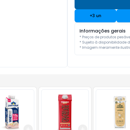
+
3
un
Informações gerais
* Preços de produtos pesáv
* Sujeito à disponibilidade d
* Imagem meramente ilustra
Add
Add
10
+
3
+
5
+
10
+
3
+
5
+
10