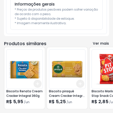
Informações gerais
* Preços de produtos pesáveis podem sofrer variação 
de acordo com o peso;

* Sujeito à disponibilidade de estoque;

* Imagem meramente ilustrativa;
Produtos similares
Ver mais
Add
Add
+
3
+
5
+
10
+
3
+
5
+
10
Biscoito Renata Cream
Biscoito piraquê
Biscoito Maril
Cracker Integral 360g
Cream Crecker Integral
Stop Snack C
215g
60g
R$ 5,95
R$ 5,25
R$ 2,85
/
un
/
un
/
u