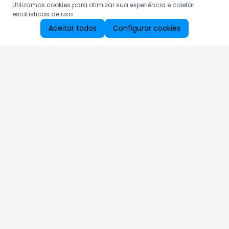
Utilizamos cookies para otimizar sua experiência e coletar
estatísticas de uso.
Aceitar todos
Configurar cookies
Aproveite as nossas promoções!
Cadastre seu e-mail e receba ofertas exclusivas.
QUERO RECEBER