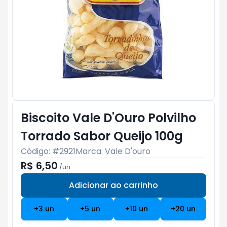
Biscoito Vale D'Ouro Polvilho
Torrado Sabor Queijo 100g
Código: #
2921
Marca:
Vale D'ouro
R$ 6,50
/
un
Adicionar ao carrinho
Subtotal:
R$ 0
+
3
un
+
5
un
+
10
un
+
20
un