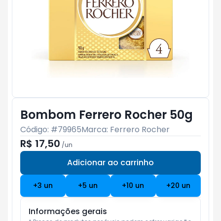
Bombom Ferrero Rocher 50g
Código: #
79965
Marca:
Ferrero Rocher
R$ 17,50
/
un
Adicionar ao carrinho
Subtotal:
R$ 0
+
3
un
+
5
un
+
10
un
+
20
un
Informações gerais