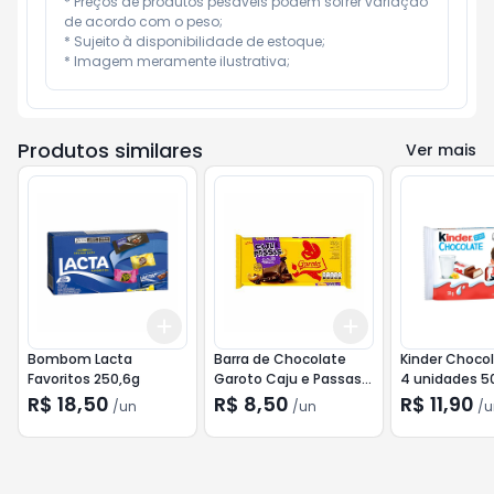
* Preços de produtos pesáveis podem sofrer variação 
de acordo com o peso;

* Sujeito à disponibilidade de estoque;

* Imagem meramente ilustrativa;
Produtos similares
Ver mais
Add
Add
+
3
+
5
+
10
+
3
+
5
+
10
Bombom Lacta
Barra de Chocolate
Kinder Choco
Favoritos 250,6g
Garoto Caju e Passas
4 unidades 5
80g
R$ 18,50
R$ 8,50
R$ 11,90
/
un
/
un
/
u