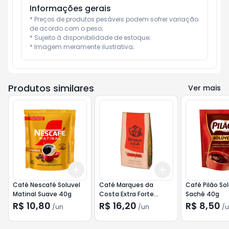
Informações gerais
* Preços de produtos pesáveis podem sofrer variação 
de acordo com o peso;

* Sujeito à disponibilidade de estoque;

* Imagem meramente ilustrativa;
Produtos similares
Ver mais
Add
Add
+
3
+
5
+
10
+
3
+
5
+
10
Café Nescafé Soluvel
Café Marques da
Café Pilão So
Matinal Suave 40g
Costa Extra Forte
Sachê 40g
Fundo Chato 250g
R$ 10,80
R$ 16,20
R$ 8,50
/
un
/
un
/
u