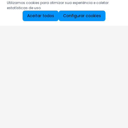
Utilizamos cookies para otimizar sua experiência e coletar
estatísticas de uso.
Aceitar todos
Configurar cookies
Aproveite as nossas promoções!
Cadastre seu e-mail e receba ofertas exclusivas.
QUERO RECEBER