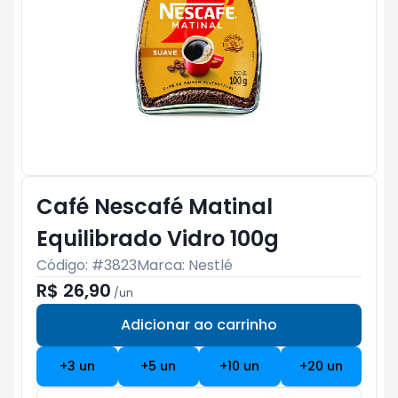
Café Nescafé Matinal
Equilibrado Vidro 100g
Código: #
3823
Marca:
Nestlé
R$ 26,90
/
un
Adicionar ao carrinho
Subtotal:
R$ 0
+
3
un
+
5
un
+
10
un
+
20
un