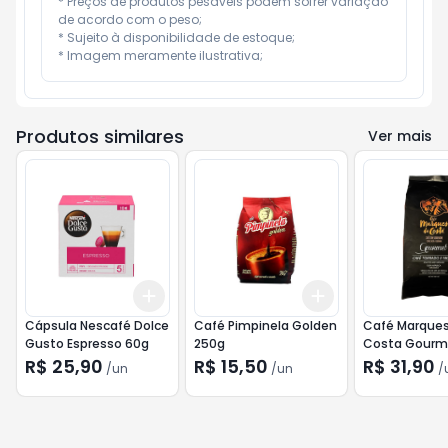
* Preços de produtos pesáveis podem sofrer variação 
de acordo com o peso;

* Sujeito à disponibilidade de estoque;

* Imagem meramente ilustrativa;
Produtos similares
Ver mais
Add
Add
+
3
+
5
+
10
+
3
+
5
+
10
Cápsula Nescafé Dolce
Café Pimpinela Golden
Café Marques
Gusto Espresso 60g
250g
Costa Gourm
R$ 25,90
R$ 15,50
R$ 31,90
/
un
/
un
/