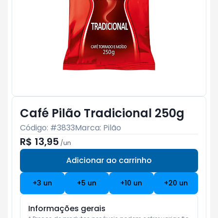
Café Pilão Tradicional 250g
Código: #
3833
Marca:
Pilão
R$ 13,95
/
un
Adicionar ao carrinho
Subtotal:
R$ 0
+
3
un
+
5
un
+
10
un
+
20
un
Informações gerais