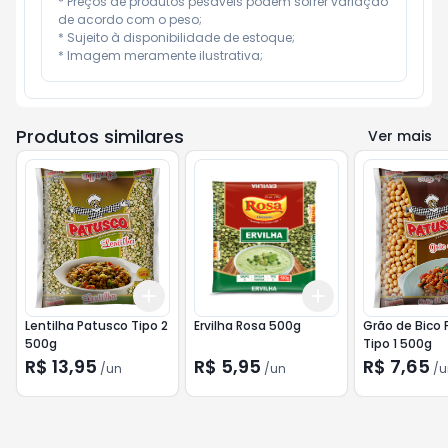
* Preços de produtos pesáveis podem sofrer variação 
de acordo com o peso;

* Sujeito à disponibilidade de estoque;

* Imagem meramente ilustrativa;
Produtos similares
Ver mais
Add
Add
+
3
+
5
+
10
+
3
+
5
+
10
Lentilha Patusco Tipo 2
Ervilha Rosa 500g
Grão de Bico
500g
Tipo 1 500g
R$ 13,95
R$ 5,95
R$ 7,65
/
un
/
un
/
u