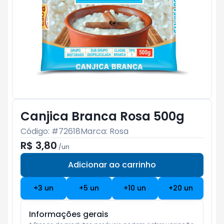
Canjica Branca Rosa 500g
Código: #
72618
Marca:
Rosa
R$ 3,80
/
un
Adicionar ao carrinho
Subtotal:
R$ 0
+
3
un
+
5
un
+
10
un
+
20
un
Informações gerais