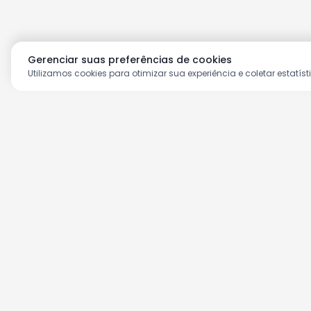
Gerenciar suas preferências de cookies
Utilizamos cookies para otimizar sua experiência e coletar estatíst
Aproveite as nossas prom
Cadastre seu e-mail e receba ofertas ex