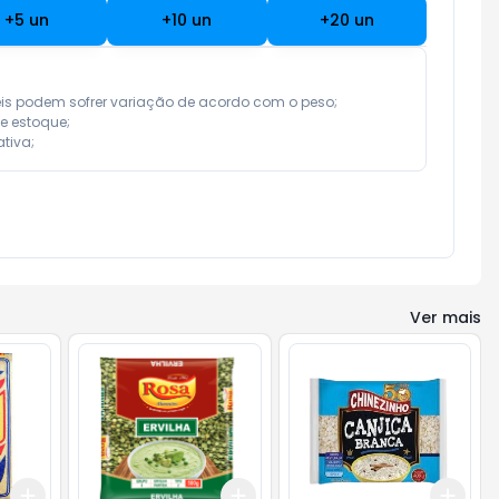
+
5
un
+
10
un
+
20
un
eis podem sofrer variação de acordo com o peso;

e estoque;

tiva;
Ver mais
Add
Add
Add
+
3
+
5
+
10
+
3
+
5
+
10
+
3