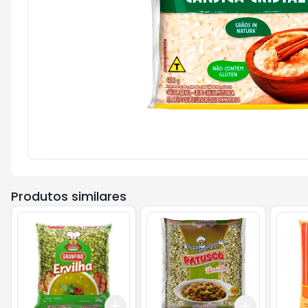
Produtos similares
Add
Add
+
3
+
5
+
10
+
3
+
5
+