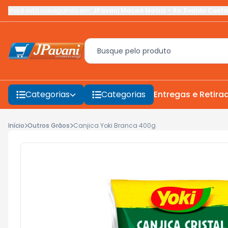
Você está navegando em:
JPavani Macaé Matriz
-
Av. Evaldo Costa
Categorias
Categorias
Entregas e Retira
Início
Outros Grãos
Canjica Yoki Branca 400g