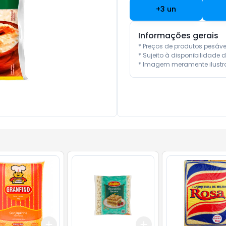
+
3
un
Informações gerais
* Preços de produtos pesáv
* Sujeito à disponibilidade d
* Imagem meramente ilustra
Add
Add
10
+
3
+
5
+
10
+
3
+
5
+
10