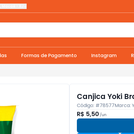
,
Macaé
-
RJ
das
Formas de Pagamento
Instagram
R
Canjica Yoki B
Código: #
78577
Marca:
R$ 5,50
/
un