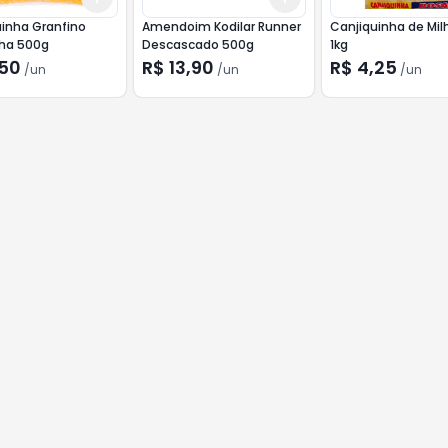
inha Granfino
Amendoim Kodilar Runner
Canjiquinha de Mil
ha 500g
Descascado 500g
1kg
,50
R$ 13,90
R$ 4,25
/
un
/
un
/
un