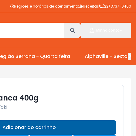
Regiões e horários de atendimento
Receitas
(22) 3737-0460
Minha conta
egião Serrana - Quarta feira
Alphaville - Sexta Fei
ranca 400g
Yoki
Adicionar ao carrinho
Subtotal:
R$ 0,00