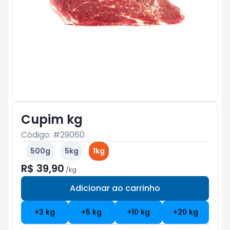
Cupim kg
Código: #
29060
500g
5kg
1kg
R$ 39,90
/
kg
Adicionar ao carrinho
Subtotal:
R$ 0
+
3
kg
+
5
kg
+
10
kg
+
20
kg