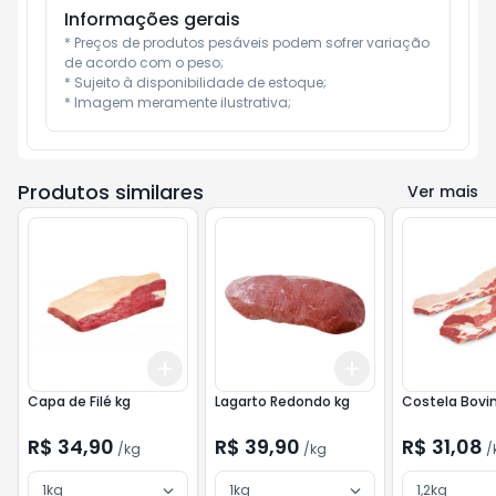
Informações gerais
* Preços de produtos pesáveis podem sofrer variação 
de acordo com o peso;

* Sujeito à disponibilidade de estoque;

* Imagem meramente ilustrativa;
Produtos similares
Ver mais
Add
Add
+
3
kg
+
5
kg
+
3
kg
+
5
kg
Capa de Filé kg
Lagarto Redondo kg
Costela Bovi
R$ 34,90
R$ 39,90
R$ 31,08
/
kg
/
kg
/
1kg
1kg
1,2kg