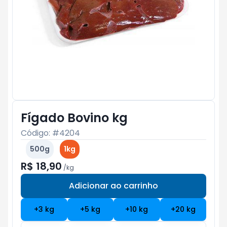
Fígado Bovino kg
Código: #
4204
500g
1kg
R$ 18,90
/
kg
Adicionar ao carrinho
Subtotal:
R$ 0
+
3
kg
+
5
kg
+
10
kg
+
20
kg