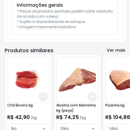
Informações gerais
* Preços de produtos pesáveis podem sofrer variação 
de acordo com o peso;

* Sujeito à disponibilidade de estoque;

* Imagem meramente ilustrativa;
Produtos similares
Ver mais
Add
Add
+
3
kg
+
5
kg
+
3
kg
+
5
kg
Chã Bovino kg
Alcatra com Maminha
Picanha kg
kg (peça)
R$ 42,90
R$ 74,25
R$ 104,8
/
kg
/
kg
1kg
1,5kg
1,4kg