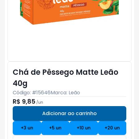
Chá de Pêssego Matte Leão
40g
Código: #
15646
Marca:
Leão
R$ 9,85
/
un
Adicionar ao carrinho
Subtotal:
R$ 0
+
3
un
+
5
un
+
10
un
+
20
un