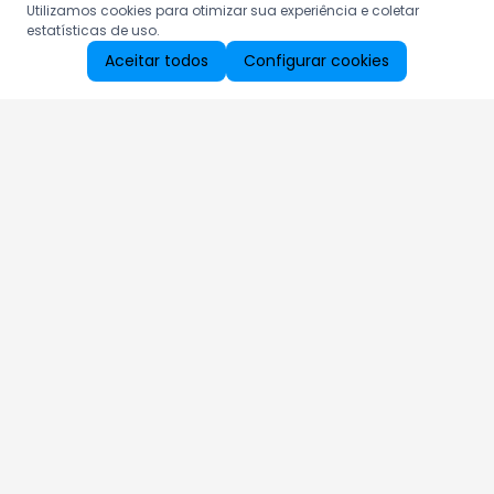
Utilizamos cookies para otimizar sua experiência e coletar
estatísticas de uso.
Aceitar todos
Configurar cookies
Aproveite as nossas promoções!
Cadastre seu e-mail e receba ofertas exclusivas.
QUERO RECEBER