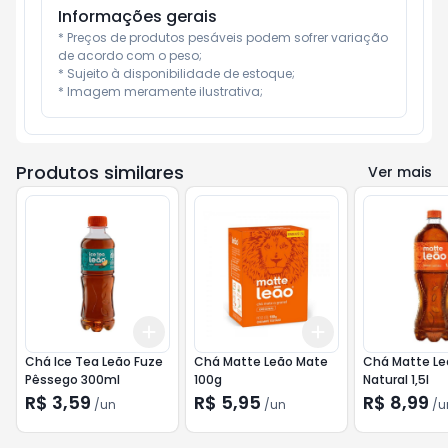
Informações gerais
* Preços de produtos pesáveis podem sofrer variação 
de acordo com o peso;

* Sujeito à disponibilidade de estoque;

* Imagem meramente ilustrativa;
Produtos similares
Ver mais
Add
Add
+
3
+
5
+
10
+
3
+
5
+
10
Chá Ice Tea Leão Fuze
Chá Matte Leão Mate
Chá Matte Le
Pêssego 300ml
100g
Natural 1,5l
R$ 3,59
R$ 5,95
R$ 8,99
/
un
/
un
/
u