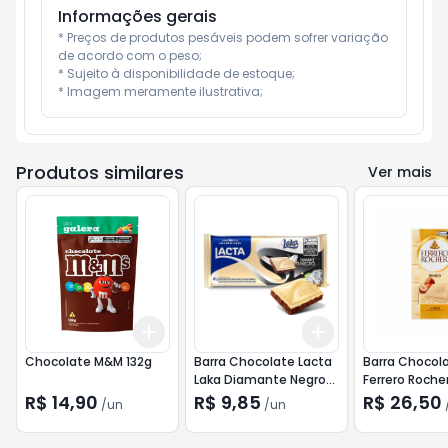
Informações gerais
* Preços de produtos pesáveis podem sofrer variação 
de acordo com o peso;

* Sujeito à disponibilidade de estoque;

* Imagem meramente ilustrativa;
Produtos similares
Ver mais
Add
Add
+
3
+
5
+
10
+
3
+
5
+
10
Chocolate M&M 132g
Barra Chocolate Lacta
Barra Chocol
Laka Diamante Negro
Ferrero Roche
80g
com Avelã 90
R$ 14,90
R$ 9,85
R$ 26,50
/
un
/
un