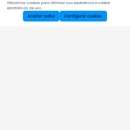
Utilizamos cookies para otimizar sua experiência e coletar
estatísticas de uso.
Aceitar todos
Configurar cookies
Aproveite as nossas promoções!
Cadastre seu e-mail e receba ofertas exclusivas.
QUERO RECEBER