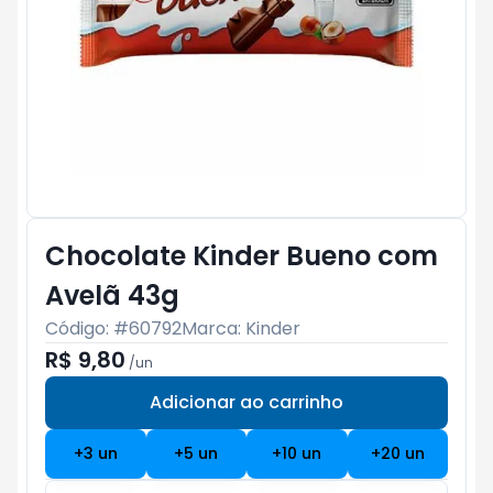
Chocolate Kinder Bueno com
Avelã 43g
Código: #
60792
Marca:
Kinder
R$ 9,80
/
un
Adicionar ao carrinho
Subtotal:
R$ 0
+
3
un
+
5
un
+
10
un
+
20
un