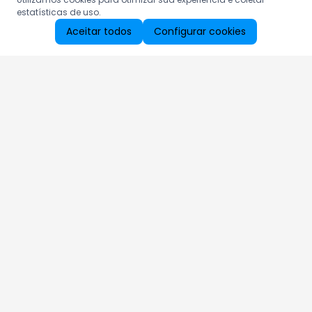
estatísticas de uso.
Aceitar todos
Configurar cookies
Aproveite as nossas promoções!
Cadastre seu e-mail e receba ofertas exclusivas.
QUERO RECEBER