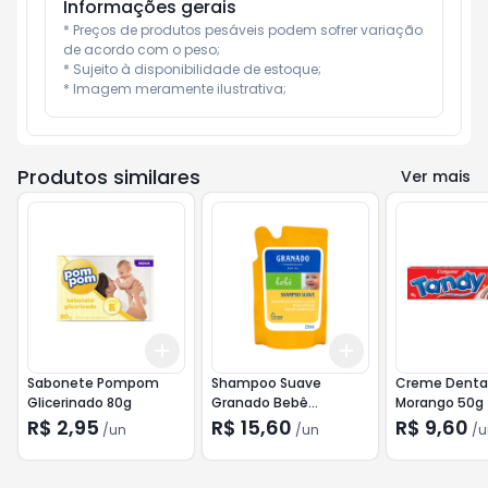
Informações gerais
* Preços de produtos pesáveis podem sofrer variação 
de acordo com o peso;

* Sujeito à disponibilidade de estoque;

* Imagem meramente ilustrativa;
Produtos similares
Ver mais
Add
Add
+
3
+
5
+
10
+
3
+
5
+
10
Sabonete Pompom
Shampoo Suave
Creme Denta
Glicerinado 80g
Granado Bebê
Morango 50g
Tradicional Refil 250ml
R$ 2,95
R$ 15,60
R$ 9,60
/
un
/
un
/
u