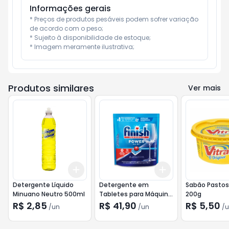
Informações gerais
* Preços de produtos pesáveis podem sofrer variação 
de acordo com o peso;

* Sujeito à disponibilidade de estoque;

* Imagem meramente ilustrativa;
Produtos similares
Ver mais
Add
Add
+
3
+
5
+
10
+
3
+
5
+
10
Detergente Líquido
Detergente em
Sabão Pastoso
Minuano Neutro 500ml
Tabletes para Máquina
200g
Lava Louça Finish com
R$ 2,85
R$ 41,90
R$ 5,50
/
un
/
un
/
u
13 Unidades