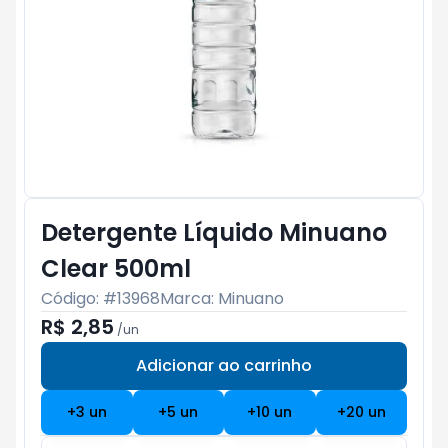
Detergente Líquido Minuano
Clear 500ml
Código: #
13968
Marca:
Minuano
R$ 2,85
/
un
Adicionar ao carrinho
Subtotal:
R$ 0
+
3
un
+
5
un
+
10
un
+
20
un