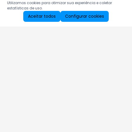
Utilizamos cookies para otimizar sua experiência e coletar
estatísticas de uso.
Aceitar todos
Configurar cookies
Aproveite as nossas promoções!
Cadastre seu e-mail e receba ofertas exclusivas.
QUERO RECEBER