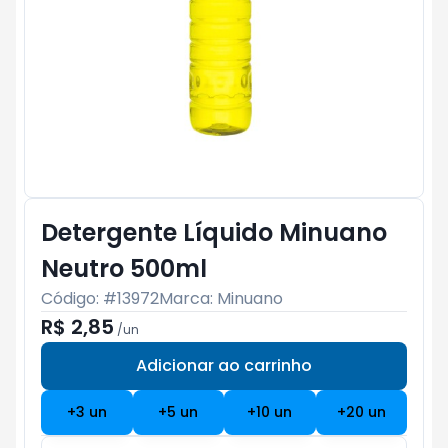
Detergente Líquido Minuano
Neutro 500ml
Código: #
13972
Marca:
Minuano
R$ 2,85
/
un
Adicionar ao carrinho
Subtotal:
R$ 0
+
3
un
+
5
un
+
10
un
+
20
un