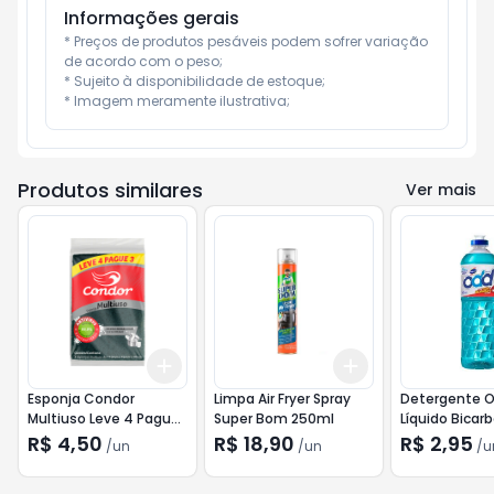
Informações gerais
* Preços de produtos pesáveis podem sofrer variação 
de acordo com o peso;

* Sujeito à disponibilidade de estoque;

* Imagem meramente ilustrativa;
Produtos similares
Ver mais
Add
Add
+
3
+
5
+
10
+
3
+
5
+
10
Esponja Condor
Limpa Air Fryer Spray
Detergente 
Multiuso Leve 4 Pague
Super Bom 250ml
Líquido Bicar
3
500ml
R$ 4,50
R$ 18,90
R$ 2,95
/
un
/
un
/
u