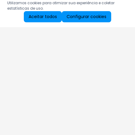
Utilizamos cookies para otimizar sua experiência e coletar
estatísticas de uso.
Aceitar todos
Configurar cookies
Aproveite as nossas promoções!
Cadastre seu e-mail e receba ofertas exclusivas.
QUERO RECEBER