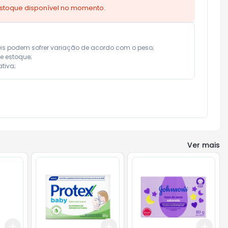
estoque disponível no momento.
eis podem sofrer variação de acordo com o peso;

e estoque;

tiva;
Ver mais
Add
Add
Add
+
3
+
5
+
10
+
3
+
5
+
10
+
3