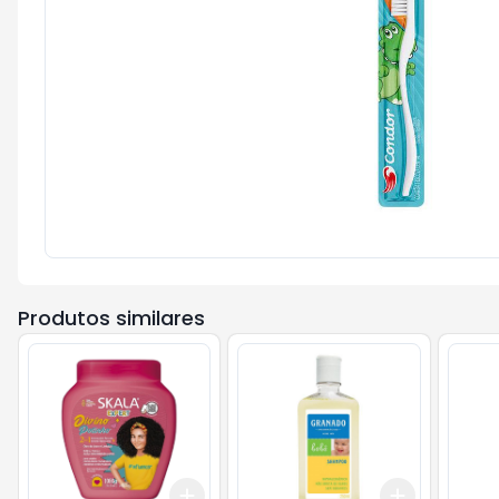
Produtos similares
Add
Add
+
3
+
5
+
10
+
3
+
5
+