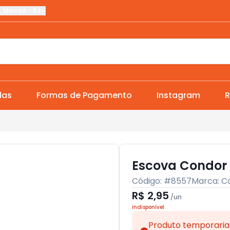
,
Macaé
-
RJ
das
Formas de Pagamento
Instagram
R
Escova Condor
Código: #
8557
Marca:
C
R$ 2,95
/
un
Indisponível
Produto temporaria