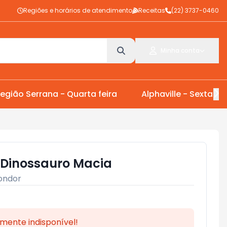
Regiões e horários de atendimento
Receitas
(22) 3737-0460
Minha conta
egião Serrana - Quarta feira
Alphaville - Sexta Fei
 Dinossauro Macia
ondor
mente indisponível!