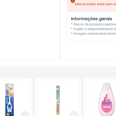
Este produto está sem 
Informações gerais
* Preços de produtos pesáv
* Sujeito à disponibilidade d
* Imagem meramente ilustra
Add
Add
10
+
3
+
5
+
10
+
3
+
5
+
10