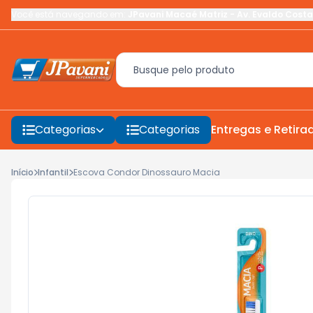
Você está navegando em:
JPavani Macaé Matriz
-
Av. Evaldo Costa
Categorias
Categorias
Entregas e Retira
Início
Infantil
Escova Condor Dinossauro Macia