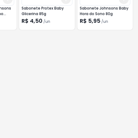
hnsons
Sabonete Protex Baby
Sabonete Johnsons Baby
ho
Glicerina 85g
Hora do Sono 80g
R$ 4,50
R$ 5,95
/
un
/
un