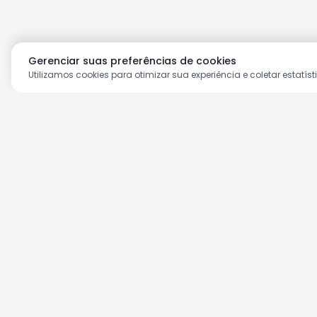
Gerenciar suas preferências de cookies
Utilizamos cookies para otimizar sua experiência e coletar estatíst
Aproveite as nossas prom
Cadastre seu e-mail e receba ofertas ex