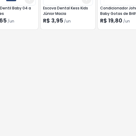
Dentil Baby 04 a
Escova Dental Kess Kids
Condicionador Jo
es
Júnior Macia
Baby Gotas de Bril
200ml
,65
R$ 3,95
R$ 19,80
/
un
/
un
/
un