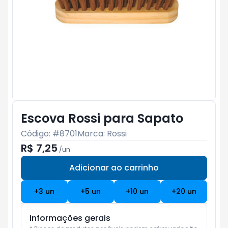
Escova Rossi para Sapato
Código: #
8701
Marca:
Rossi
R$ 7,25
/
un
Adicionar ao carrinho
Subtotal:
R$ 0
+
3
un
+
5
un
+
10
un
+
20
un
Informações gerais