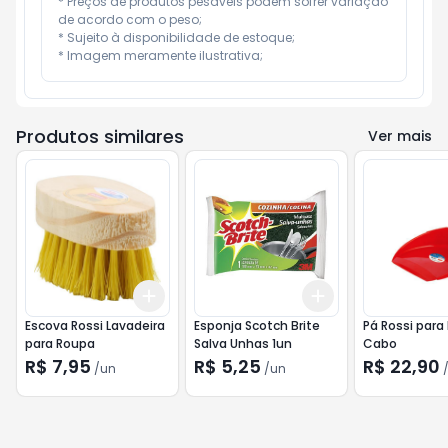
* Preços de produtos pesáveis podem sofrer variação 
de acordo com o peso;

* Sujeito à disponibilidade de estoque;

* Imagem meramente ilustrativa;
Produtos similares
Ver mais
Add
Add
+
3
+
5
+
10
+
3
+
5
+
10
Escova Rossi Lavadeira
Esponja Scotch Brite
Pá Rossi para
para Roupa
Salva Unhas 1un
Cabo
R$ 7,95
R$ 5,25
R$ 22,90
/
un
/
un