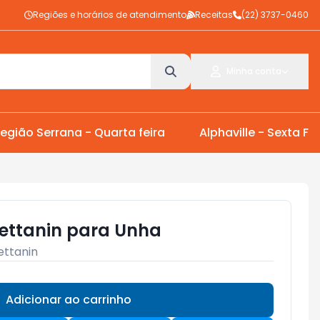
Regiões e horários de atendimento
Receitas
(22) 3737-0460
Minha conta
egião Serrana - Quarta feira
Alphaville - Sexta Fei
ettanin para Unha
ettanin
Adicionar ao carrinho
Subtotal:
R$ 0,00