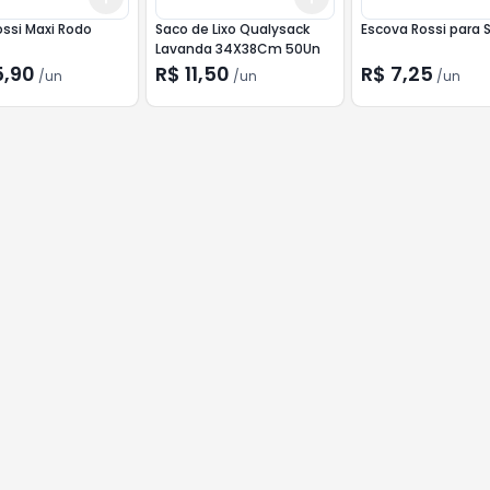
ssi Maxi Rodo
Saco de Lixo Qualysack
Escova Rossi para 
Lavanda 34X38Cm 50Un
5,90
R$ 11,50
R$ 7,25
/
un
/
un
/
un