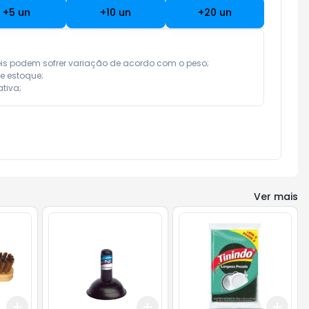
+
5
un
+
10
un
+
20
un
eis podem sofrer variação de acordo com o peso;

e estoque;

tiva;
Ver mais
Add
Add
Add
+
3
+
5
+
10
+
3
+
5
+
10
+
3