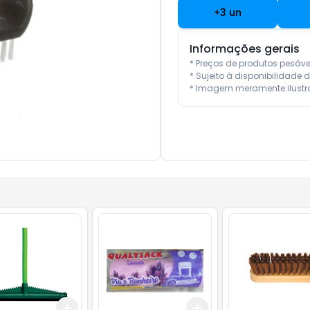
+
3
un
Informações gerais
* Preços de produtos pesáv
* Sujeito à disponibilidade d
* Imagem meramente ilustra
Add
Add
10
+
3
+
5
+
10
+
3
+
5
+
10