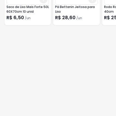
Saco de Lixo Mais Forte 50L
Pá Bettanin Jeitosa para
Rodo Ro
60X70cm 10 unid
Lixo
40cm
R$ 6,50
R$ 28,60
R$ 2
/
un
/
un