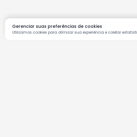
Gerenciar suas preferências de cookies
Utilizamos cookies para otimizar sua experiência e coletar estatíst
Aproveite as nossas prom
Cadastre seu e-mail e receba ofertas ex