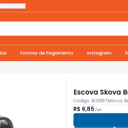
,
Macaé
-
RJ
das
Formas de Pagamento
Instagram
R
Escova Skova B
Código: #
21967
Marca:
B
R$ 6,85
/
un