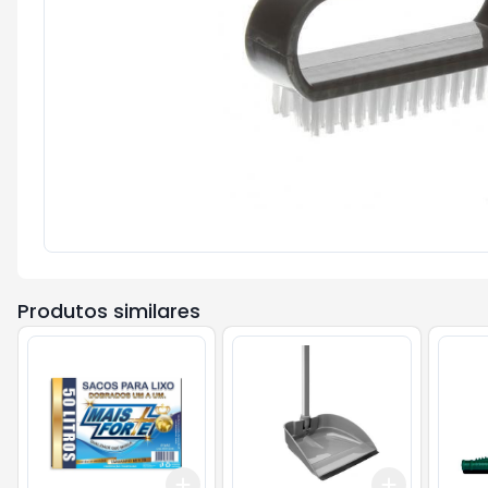
Produtos similares
Add
Add
+
3
+
5
+
10
+
3
+
5
+