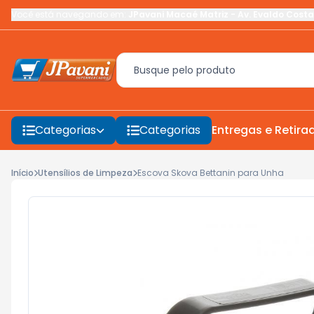
Você está navegando em:
JPavani Macaé Matriz
-
Av. Evaldo Costa
Categorias
Categorias
Entregas e Retira
Início
Utensílios de Limpeza
Escova Skova Bettanin para Unha