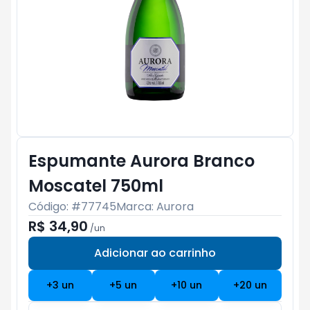
Espumante Aurora Branco
Moscatel 750ml
Código: #
77745
Marca:
Aurora
R$ 34,90
/
un
Adicionar ao carrinho
Subtotal:
R$ 0
+
3
un
+
5
un
+
10
un
+
20
un