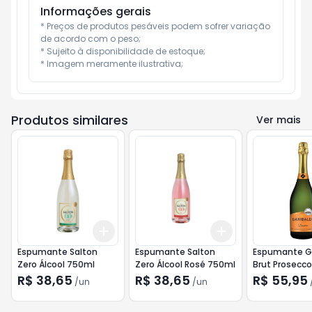
Informações gerais
* Preços de produtos pesáveis podem sofrer variação 
de acordo com o peso;

* Sujeito à disponibilidade de estoque;

* Imagem meramente ilustrativa;
Produtos similares
Ver mais
Add
Add
+
3
+
5
+
10
+
3
+
5
+
10
Espumante Salton
Espumante Salton
Espumante Ga
Zero Álcool 750ml
Zero Álcool Rosé 750ml
Brut Prosecc
R$ 38,65
R$ 38,65
R$ 55,95
/
un
/
un