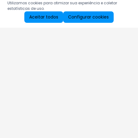
Utilizamos cookies para otimizar sua experiência e coletar
estatísticas de uso.
Aceitar todos
Configurar cookies
Aproveite as nossas promoções!
Cadastre seu e-mail e receba ofertas exclusivas.
QUERO RECEBER