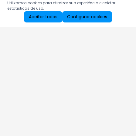
Utilizamos cookies para otimizar sua experiência e coletar
estatísticas de uso.
Aceitar todos
Configurar cookies
Aproveite as nossas promoções!
Cadastre seu e-mail e receba ofertas exclusivas.
QUERO RECEBER