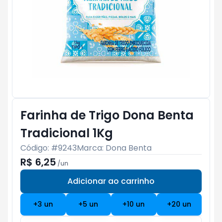
Farinha de Trigo Dona Benta
Tradicional 1Kg
Código: #
9243
Marca:
Dona Benta
R$ 6,25
/
un
Adicionar ao carrinho
Subtotal:
R$ 0
+
3
un
+
5
un
+
10
un
+
20
un