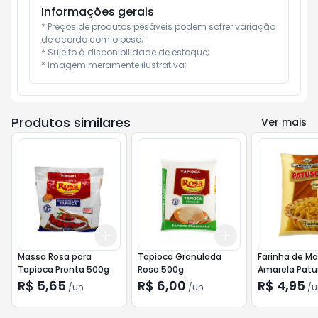
Informações gerais
* Preços de produtos pesáveis podem sofrer variação 
de acordo com o peso;

* Sujeito à disponibilidade de estoque;

* Imagem meramente ilustrativa;
Produtos similares
Ver mais
Add
Add
+
3
+
5
+
10
+
3
+
5
+
10
Massa Rosa para
Tapioca Granulada
Farinha de M
Tapioca Pronta 500g
Rosa 500g
Amarela Patu
R$ 5,65
R$ 6,00
R$ 4,95
/
un
/
un
/
u