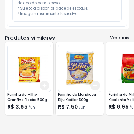
de acordo com o peso;

* Sujeito à disponibilidade de estoque;

* Imagem meramente ilustrativa;
Produtos similares
Ver mais
Add
Add
+
3
+
5
+
10
+
3
+
5
+
10
Farinha de Milho
Farinha de Mandioca
Farinha de Mi
Granfino Flocão 500g
Biju Kodilar 500g
Kipolenta Yok
R$ 3,65
R$ 7,50
R$ 6,95
/
un
/
un
/
u