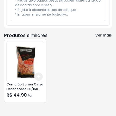
* Preços de produtos pesáveis podem sofrer variação 
de acordo com o peso;

* Sujeito à disponibilidade de estoque;

* Imagem meramente ilustrativa;
Produtos similares
Ver mais
Add
+
3
+
5
+
10
Camarão Bomar Cinza
Descascado 110/160
400g
R$ 44,90
/
un