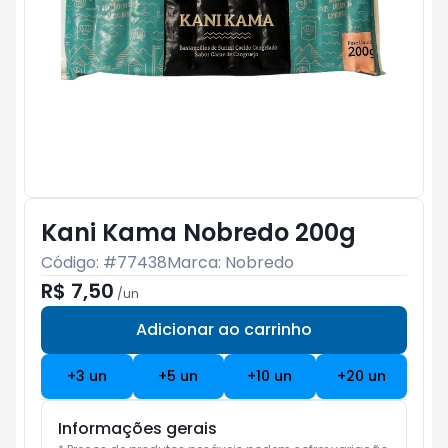
Kani Kama Nobredo 200g
Código: #
77438
Marca:
Nobredo
R$ 7,50
/
un
Adicionar ao carrinho
Subtotal:
R$ 0
+
3
un
+
5
un
+
10
un
+
20
un
Informações gerais