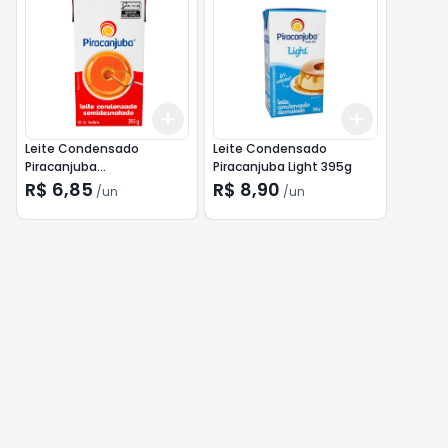
Add
Add
+
3
+
5
+
10
+
3
+
5
+
Leite Condensado
Leite Condensado
Piracanjuba
Piracanjuba Light 395g
Semidesnatado 395g
R$ 6,85
R$ 8,90
/
un
/
un