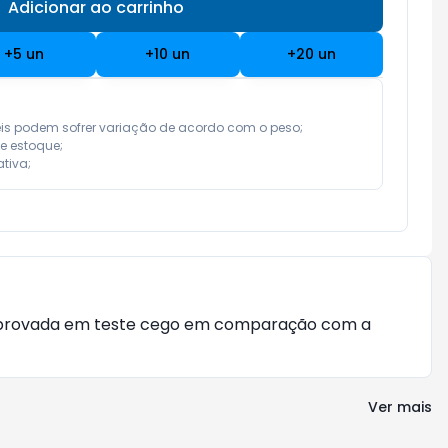
Adicionar ao carrinho
Subtotal:
R$ 0,00
+
5
un
+
10
un
+
20
un
eis podem sofrer variação de acordo com o peso;

e estoque;

tiva;
, aprovada em teste cego em comparação com a
Ver mais