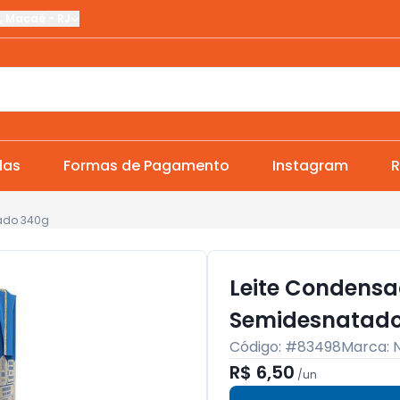
,
Macaé
-
RJ
das
Formas de Pagamento
Instagram
R
ado 340g
Leite Condensa
Semidesnatado
Código: #
83498
Marca:
R$ 6,50
/
un