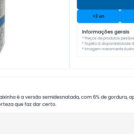
+
3
un
Informações gerais
* Preços de produtos pesáv
* Sujeito à disponibilidade d
* Imagem meramente ilustra
caixinha é a versão semidesnatada, com 6% de gordura
teza que faz dar certo.