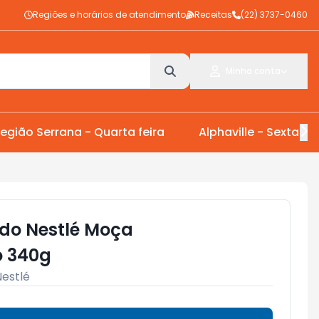
Regiões e horários de atendimento
Receitas
(22) 3737-0460
Minha conta
egião Serrana - Quarta feira
Alphaville - Sexta Fei
do Nestlé Moça
 340g
Nestlé