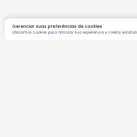
Gerenciar suas preferências de cookies
Utilizamos cookies para otimizar sua experiência e coletar estatíst
Aproveite as nossas prom
Cadastre seu e-mail e receba ofertas ex