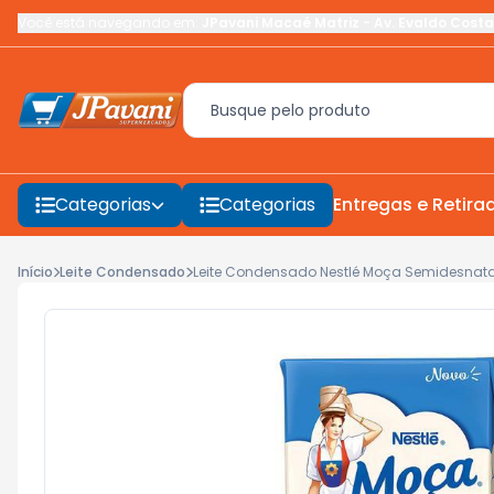
Você está navegando em:
JPavani Macaé Matriz
-
Av. Evaldo Costa
Categorias
Categorias
Entregas e Retira
Início
Leite Condensado
Leite Condensado Nestlé Moça Semidesnat