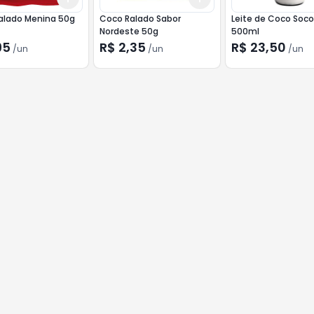
alado Menina 50g
Coco Ralado Sabor
Leite de Coco Soc
Nordeste 50g
500ml
95
R$ 2,35
R$ 23,50
/
un
/
un
/
un