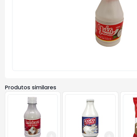
Produtos similares
Add
Add
+
3
+
5
+
10
+
3
+
5
+