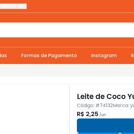
,
Macaé
-
RJ
das
Formas de Pagamento
Instagram
R
Leite de Coco 
Código: #
74132
Marca:
y
R$ 2,25
/
un