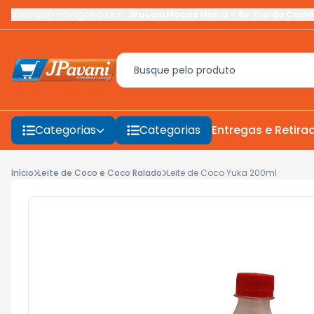
Você está navegando em:
JPavani Macaé Matriz
-
Av. Evaldo Costa
Categorias
Categorias
Entregas e Retira
Início
Leite de Coco e Coco Ralado
Leite de Coco Yuka 200ml