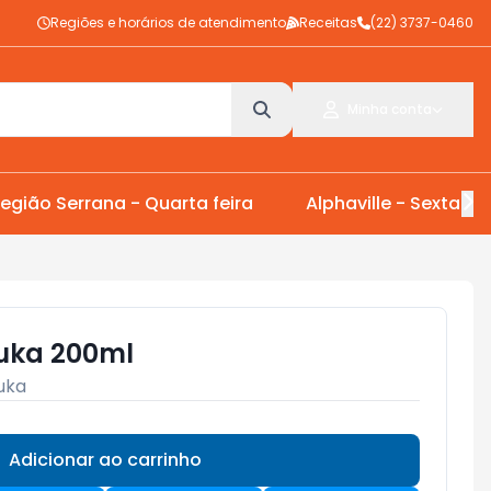
Regiões e horários de atendimento
Receitas
(22) 3737-0460
Minha conta
egião Serrana - Quarta feira
Alphaville - Sexta Fei
Yuka 200ml
uka
Adicionar ao carrinho
Subtotal:
R$ 0,00