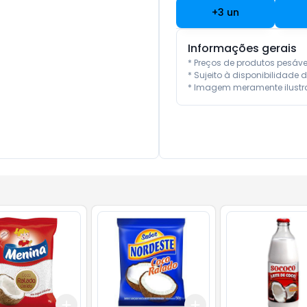
+
3
un
Informações gerais
* Preços de produtos pesáv
* Sujeito à disponibilidade d
* Imagem meramente ilustra
Add
Add
10
+
3
+
5
+
10
+
3
+
5
+
10