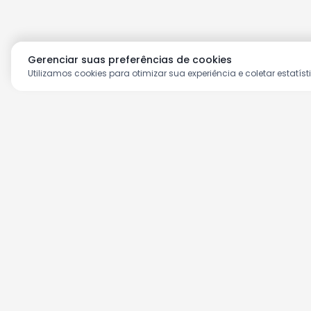
Gerenciar suas preferências de cookies
Utilizamos cookies para otimizar sua experiência e coletar estatíst
Aproveite as nossas prom
Cadastre seu e-mail e receba ofertas ex