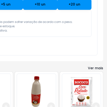
+
5
un
+
10
un
+
20
un
eis podem sofrer variação de acordo com o peso;

e estoque;

tiva;
Ver mais
Add
Add
Add
+
3
+
5
+
10
+
3
+
5
+
10
+
3