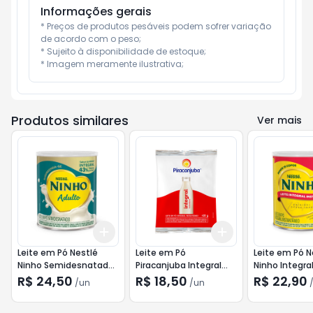
Informações gerais
* Preços de produtos pesáveis podem sofrer variação 
de acordo com o peso;

* Sujeito à disponibilidade de estoque;

* Imagem meramente ilustrativa;
Produtos similares
Ver mais
Add
Add
+
3
+
5
+
10
+
3
+
5
+
10
Leite em Pó Nestlé
Leite em Pó
Leite em Pó N
Ninho Semidesnatado
Piracanjuba Integral
Ninho Integra
Adulto 350g
400g
Instantâneo 
R$ 24,50
R$ 18,50
R$ 22,90
/
un
/
un