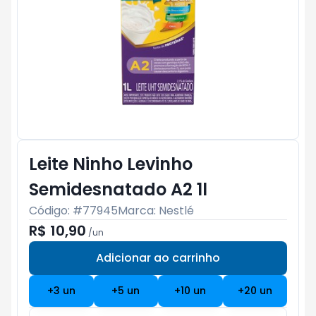
Leite Ninho Levinho
Semidesnatado A2 1l
Código: #
77945
Marca:
Nestlé
R$ 10,90
/
un
Adicionar ao carrinho
Subtotal:
R$ 0
+
3
un
+
5
un
+
10
un
+
20
un