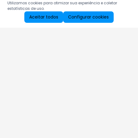
Utilizamos cookies para otimizar sua experiência e coletar
estatísticas de uso.
Aceitar todos
Configurar cookies
Aproveite as nossas promoções!
Cadastre seu e-mail e receba ofertas exclusivas.
QUERO RECEBER