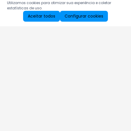
Utilizamos cookies para otimizar sua experiência e coletar
estatísticas de uso.
Aceitar todos
Configurar cookies
Aproveite as nossas promoções!
Cadastre seu e-mail e receba ofertas exclusivas.
QUERO RECEBER