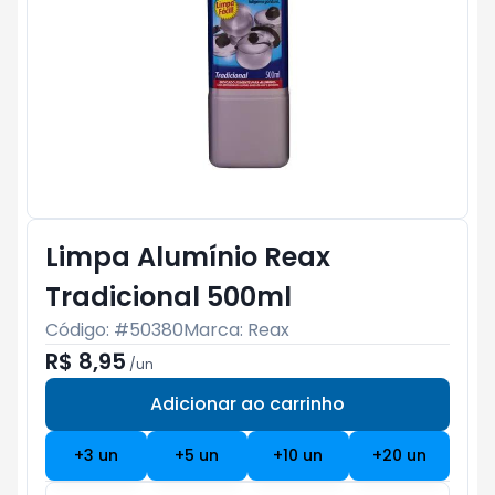
Limpa Alumínio Reax
Tradicional 500ml
Código: #
50380
Marca:
Reax
R$ 8,95
/
un
Adicionar ao carrinho
Subtotal:
R$ 0
+
3
un
+
5
un
+
10
un
+
20
un