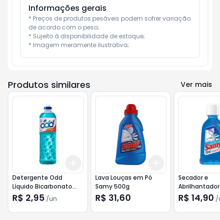
Informações gerais
* Preços de produtos pesáveis podem sofrer variação 
de acordo com o peso;

* Sujeito à disponibilidade de estoque;

* Imagem meramente ilustrativa;
Produtos similares
Ver mais
Add
Add
+
3
+
5
+
10
+
3
+
5
+
10
Detergente Odd
Lava Louças em Pó
Secador e
Líquido Bicarbonato
Samy 500g
Abrilhantado
500ml
100ml
R$ 2,95
R$ 31,60
R$ 14,90
/
un
/