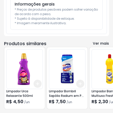
Informações gerais
* Preços de produtos pesáveis podem sofrer variação 
de acordo com o peso;

* Sujeito à disponibilidade de estoque;

* Imagem meramente ilustrativa;
Produtos similares
Ver mais
Add
Add
+
3
+
5
+
10
+
3
+
5
+
10
Limpador Urca
Limpador Bombril
Limpador Bar
Relaxante 500ml
Sapólio Radium em Pó
Multiuso Fre
Clássico 300g
R$ 4,50
R$ 7,50
R$ 2,30
/
un
/
un
/
u