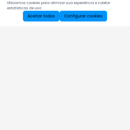
Utilizamos cookies para otimizar sua experiência e coletar
estatísticas de uso.
Aceitar todos
Configurar cookies
Aproveite as nossas promoções!
Cadastre seu e-mail e receba ofertas exclusivas.
QUERO RECEBER