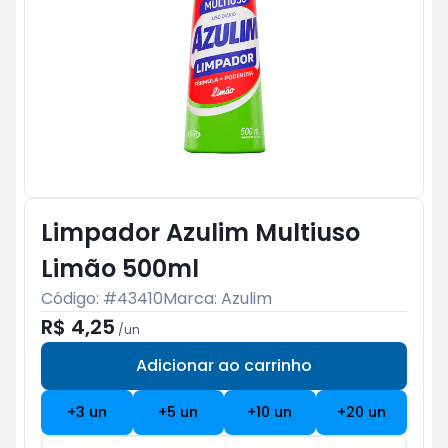
Limpador Azulim Multiuso
Limão 500ml
Código: #
43410
Marca:
Azulim
R$ 4,25
/
un
Adicionar ao carrinho
Subtotal:
R$ 0
+
3
un
+
5
un
+
10
un
+
20
un