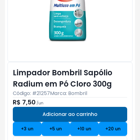
Limpador Bombril Sapólio
Radium em Pó Cloro 300g
Código: #
21257
Marca:
Bombril
R$ 7,50
/
un
Adicionar ao carrinho
Subtotal:
R$ 0
+
3
un
+
5
un
+
10
un
+
20
un