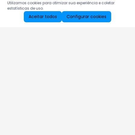
Utilizamos cookies para otimizar sua experiência e coletar
estatísticas de uso.
Aceitar todos
Configurar cookies
Aproveite as nossas promoções!
Cadastre seu e-mail e receba ofertas exclusivas.
QUERO RECEBER