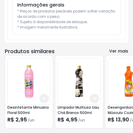
Informações gerais
* Preços de produtos pesáveis podem sofrer variação 
de acordo com o peso;

* Sujeito à disponibilidade de estoque;

* Imagem meramente ilustrativa;
Produtos similares
Ver mais
Add
Add
+
3
+
5
+
10
+
3
+
5
+
10
Desinfetante Minuano
Limpador Multiuso Uau
Desengordura
Floral 500ml
Chá Branco 500ml
Músculo Cozi
Squeeze 500
R$ 2,95
R$ 4,95
R$ 13,90
/
un
/
un
/