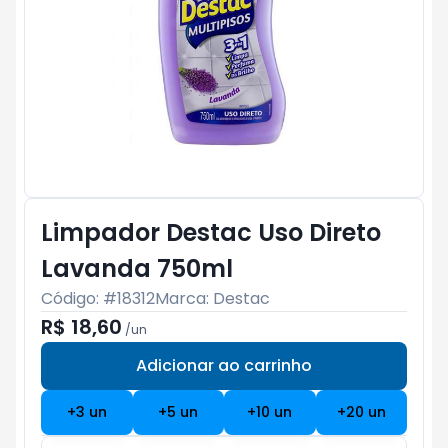
Limpador Destac Uso Direto
Lavanda 750ml
Código: #
18312
Marca:
Destac
R$ 18,60
/
un
Adicionar ao carrinho
Subtotal:
R$ 0
+
3
un
+
5
un
+
10
un
+
20
un