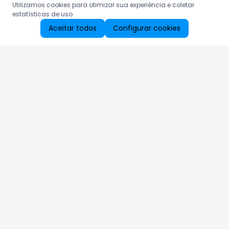
Utilizamos cookies para otimizar sua experiência e coletar
estatísticas de uso.
Aceitar todos
Configurar cookies
Aproveite as nossas promoções!
Cadastre seu e-mail e receba ofertas exclusivas.
QUERO RECEBER