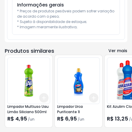
Informações gerais
* Preços de produtos pesáveis podem sofrer variação 
de acordo com o peso;

* Sujeito à disponibilidade de estoque;

* Imagem meramente ilustrativa;
Produtos similares
Ver mais
Add
Add
+
3
+
5
+
10
+
3
+
5
+
10
Limpador Multiuso Uau
Limpador Urca
Kit Azulim Cl
Limão Siliciano 500ml
Purificante 1l
R$ 4,95
R$ 6,95
R$ 13,25
/
un
/
un
/