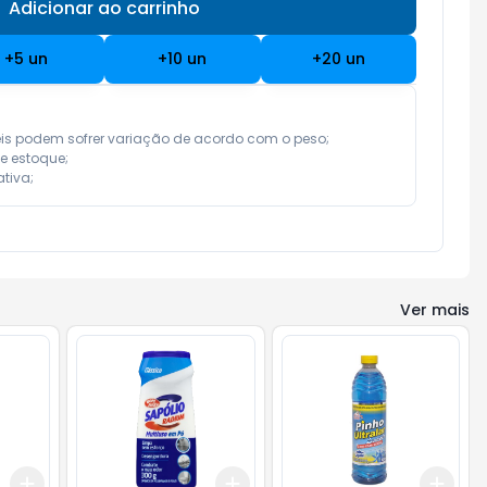
Adicionar ao carrinho
Subtotal:
R$ 0,00
+
5
un
+
10
un
+
20
un
eis podem sofrer variação de acordo com o peso;

e estoque;

tiva;
Ver mais
Add
Add
Add
+
3
+
5
+
10
+
3
+
5
+
10
+
3