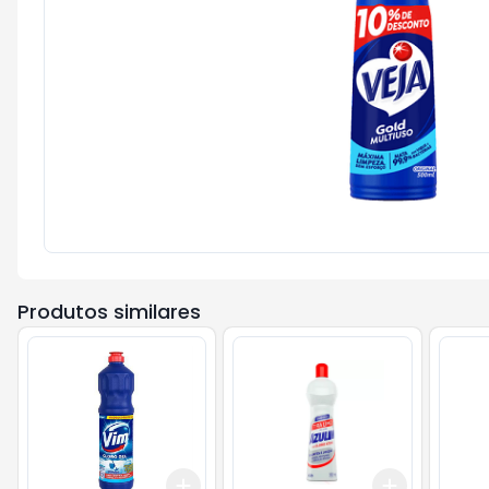
Produtos similares
Add
Add
+
3
+
5
+
10
+
3
+
5
+