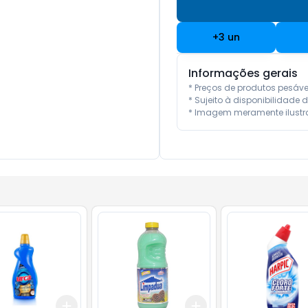
+
3
un
Informações gerais
* Preços de produtos pesáv
* Sujeito à disponibilidade d
* Imagem meramente ilustra
Add
Add
10
+
3
+
5
+
10
+
3
+
5
+
10