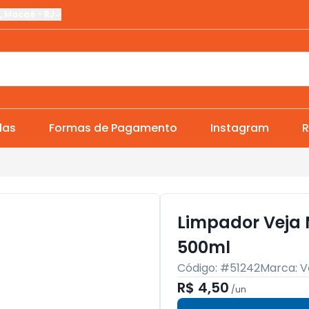
,
Macaé
-
RJ
das
Formas de Pagamento
Instagram
R
Limpador Veja 
500ml
Código: #
51242
Marca:
V
R$ 4,50
/
un