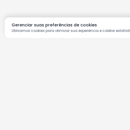
Gerenciar suas preferências de cookies
Utilizamos cookies para otimizar sua experiência e coletar estatíst
Aproveite as nossas prom
Cadastre seu e-mail e receba ofertas ex