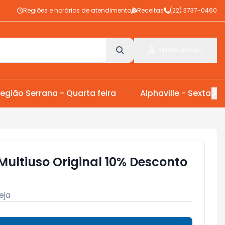
Regiões e horários de atendimento
Receitas
(22) 3737-0460
Minha conta
egião Serrana - Quarta feira
Alphaville - Sexta Fei
Multiuso Original 10% Desconto
eja