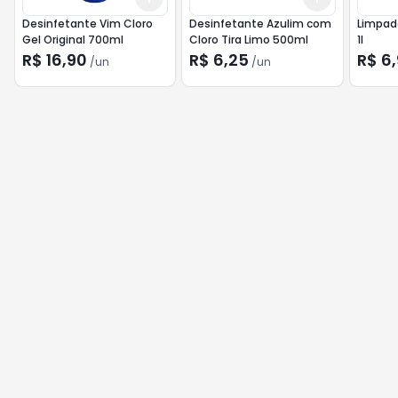
Desinfetante Vim Cloro
Desinfetante Azulim com
Limpado
Gel Original 700ml
Cloro Tira Limo 500ml
1l
R$ 16,90
R$ 6,25
R$ 6
/
un
/
un