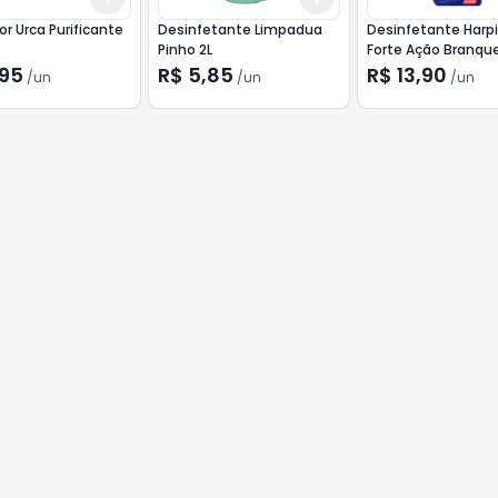
r Urca Purificante
Desinfetante Limpadua
Desinfetante Harpi
Pinho 2L
Forte Ação Branqu
500ml
,95
R$ 5,85
R$ 13,90
/
un
/
un
/
un