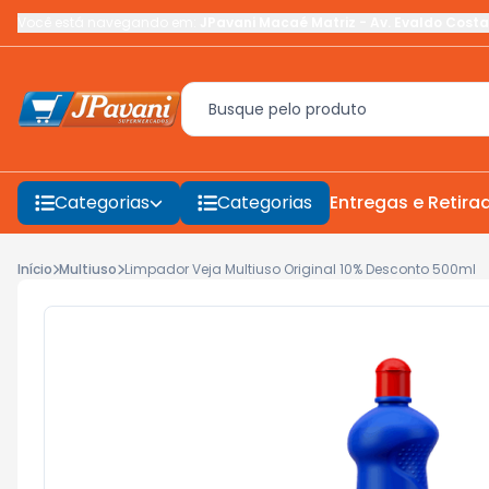
Você está navegando em:
JPavani Macaé Matriz
-
Av. Evaldo Costa
Categorias
Categorias
Entregas e Retira
Início
Multiuso
Limpador Veja Multiuso Original 10% Desconto 500ml