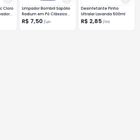
c Cloro
Limpador Bombril Sapólio
Desinfetante Pinho
eadora
Radium em Pó Clássico
Ultralar Lavanda 500ml
300g
R$ 7,50
R$ 2,85
/
un
/
ml