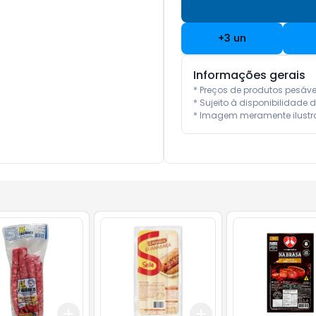
+
3
un
Informações gerais
* Preços de produtos pesáv
* Sujeito à disponibilidade d
* Imagem meramente ilustra
Add
Add
10
+
3
+
5
+
10
+
3
+
5
+
10