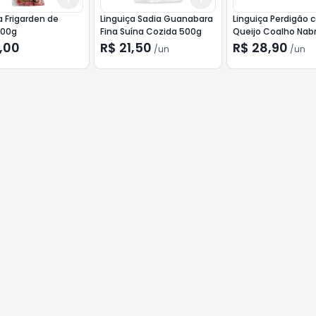
a Frigarden de
Linguiça Sadia Guanabara
Linguiça Perdigão
400g
Fina Suína Cozida 500g
Queijo Coalho Nab
600g
,00
R$ 21,50
R$ 28,90
/
un
/
un