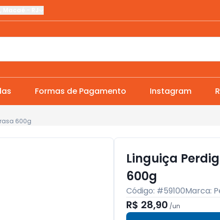
,
Macaé
-
RJ
das
Formas de Pagamento
Instagram
R
Brasa 600g
Linguiça Perdi
600g
Código: #
59100
Marca:
P
R$ 28,90
/
un