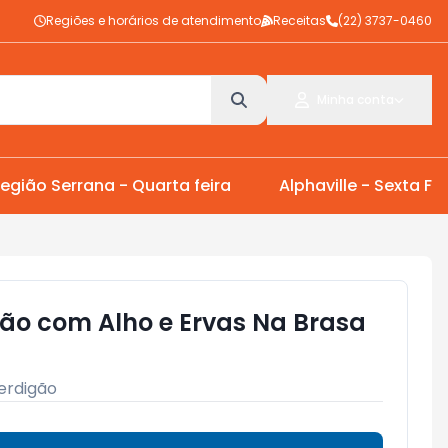
Regiões e horários de atendimento
Receitas
(22) 3737-0460
Minha conta
egião Serrana - Quarta feira
Alphaville - Sexta Fei
gão com Alho e Ervas Na Brasa
erdigão