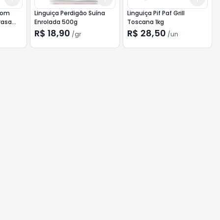
 com
Linguiça Perdigão Suína
Linguiça Pif Paf Grill
rasa
Enrolada 500g
Toscana 1kg
R$ 18,90
R$ 28,50
/
gr
/
un