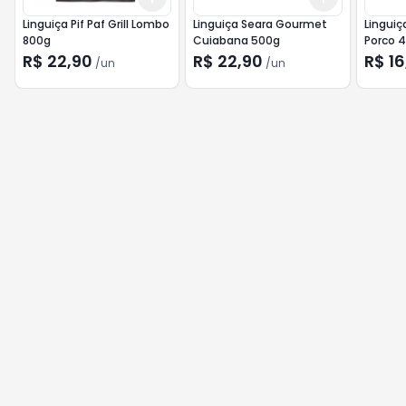
Linguiça Pif Paf Grill Lombo
Linguiça Seara Gourmet
Linguiç
800g
Cuiabana 500g
Porco 
R$ 22,90
R$ 22,90
R$ 16
/
un
/
un