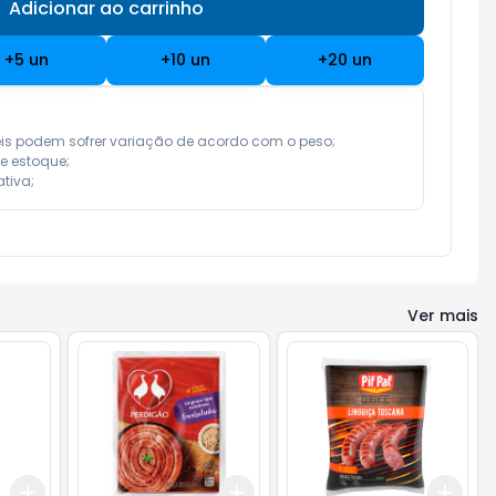
Adicionar ao carrinho
Subtotal:
R$ 0,00
+
5
un
+
10
un
+
20
un
eis podem sofrer variação de acordo com o peso;

e estoque;

tiva;
Ver mais
Add
Add
Add
+
3
+
5
+
10
+
3
gr
+
5
gr
+
3