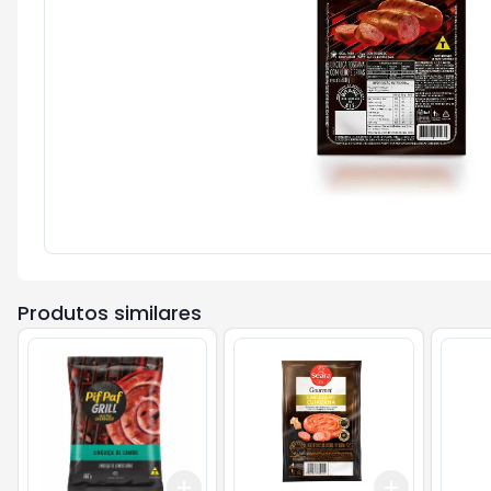
Produtos similares
Add
Add
+
3
+
5
+
10
+
3
+
5
+