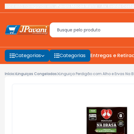
Você está navegando em:
JPavani Macaé Matriz
-
Av. Evaldo Costa
Categorias
Categorias
Entregas e Retira
Início
Linguiças Congeladas
Linguiça Perdigão com Alho e Ervas Na 