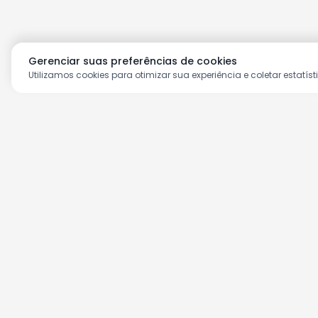
Gerenciar suas preferências de cookies
Utilizamos cookies para otimizar sua experiência e coletar estatíst
Aproveite as nossas prom
Cadastre seu e-mail e receba ofertas ex