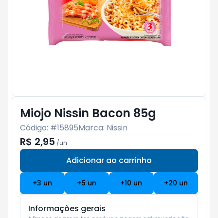
Miojo Nissin Bacon 85g
Código: #
15895
Marca:
Nissin
R$ 2,95
/
un
Adicionar ao carrinho
Subtotal:
R$ 0
+
3
un
+
5
un
+
10
un
+
20
un
Informações gerais