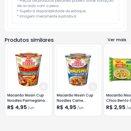
* Preços de produtos pesáveis podem sofrer variação 
de acordo com o peso;

* Sujeito à disponibilidade de estoque;

* Imagem meramente ilustrativa;
Produtos similares
Ver mais
Add
Add
+
3
+
5
+
10
+
3
+
5
+
10
Macarrão Nissin Cup
Macarrão Nissin Cup
Macarrão Niss
Noodles Parmegiana
Noodles Carne
Chico Bento 
de Carne 68g
Defumada 69g
Galinha 75g
R$ 4,95
R$ 4,95
R$ 2,95
/
un
/
un
/
u