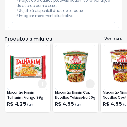
* Preços de produtos pesáveis podem sofrer variação 
de acordo com o peso;

* Sujeito à disponibilidade de estoque;

* Imagem meramente ilustrativa;
Produtos similares
Ver mais
Add
Add
+
3
+
5
+
10
+
3
+
5
+
10
Macarrão Nissin
Macarrão Nissin Cup
Macarrão Nis
Talharim Frango 99g
Noodles Yakissoba 70g
Noodles Cost
R$ 4,25
R$ 4,95
R$ 4,95
/
un
/
un
/
u