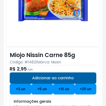
Miojo Nissin Carne 85g
Código: #
14821
Marca:
Nissin
R$ 2,95
/
un
Adicionar ao carrinho
Subtotal:
R$ 0
+
3
un
+
5
un
+
10
un
+
20
un
Informações gerais