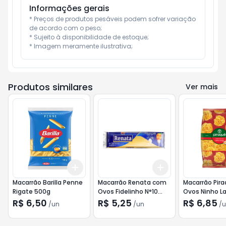
Informações gerais
* Preços de produtos pesáveis podem sofrer variação 
de acordo com o peso;

* Sujeito à disponibilidade de estoque;

* Imagem meramente ilustrativa;
Produtos similares
Ver mais
Add
Add
+
3
+
5
+
10
+
3
+
5
+
10
Macarrão Barilla Penne
Macarrão Renata com
Macarrão Pir
Rigate 500g
Ovos Fidelinho N°10
Ovos Ninho L
500g
R$ 6,50
R$ 5,25
R$ 6,85
/
un
/
un
/
u