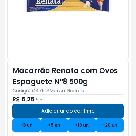
Macarrão Renata com Ovos
Espaguete N°8 500g
Código: #
47108
Marca:
Renata
R$ 5,25
/
un
Adicionar ao carrinho
Subtotal:
R$ 0
+
3
un
+
5
un
+
10
un
+
20
un