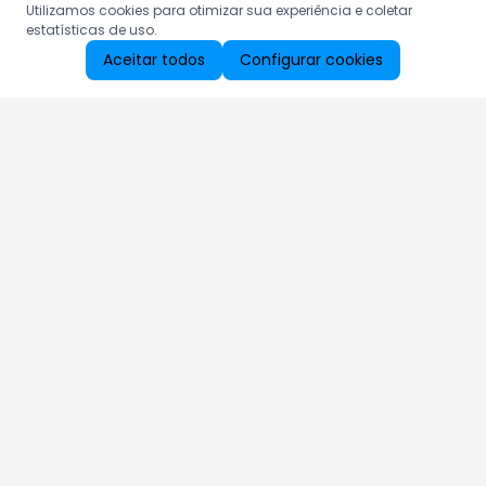
Utilizamos cookies para otimizar sua experiência e coletar
estatísticas de uso.
Aceitar todos
Configurar cookies
Aproveite as nossas promoções!
Cadastre seu e-mail e receba ofertas exclusivas.
QUERO RECEBER