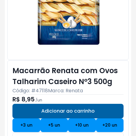
Macarrão Renata com Ovos
Talharim Caseiro Nº3 500g
Código: #
47118
Marca:
Renata
R$ 8,95
/
un
Adicionar ao carrinho
Subtotal:
R$ 0
+
3
un
+
5
un
+
10
un
+
20
un