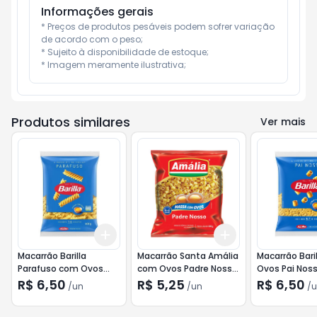
Informações gerais
* Preços de produtos pesáveis podem sofrer variação 
de acordo com o peso;

* Sujeito à disponibilidade de estoque;

* Imagem meramente ilustrativa;
Produtos similares
Ver mais
Add
Add
+
3
+
5
+
10
+
3
+
5
+
10
Macarrão Barilla
Macarrão Santa Amália
Macarrão Bari
Parafuso com Ovos
com Ovos Padre Nosso
Ovos Pai Nos
500g
500g
R$ 6,50
R$ 5,25
R$ 6,50
/
un
/
un
/
u