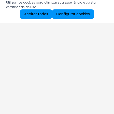
Utilizamos cookies para otimizar sua experiência e coletar
estatísticas de uso.
Aceitar todos
Configurar cookies
Aproveite as nossas promoções!
Cadastre seu e-mail e receba ofertas exclusivas.
QUERO RECEBER