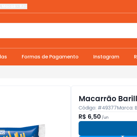
,
Macaé
-
RJ
das
Formas de Pagamento
Instagram
R
Macarrão Baril
Código: #
49377
Marca:
B
R$ 6,50
/
un