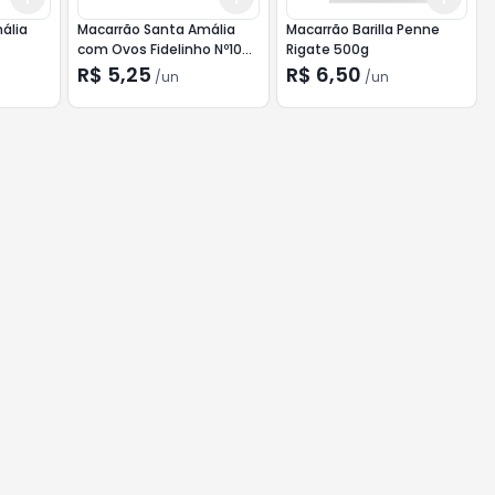
ália
Macarrão Santa Amália
Macarrão Barilla Penne
com Ovos Fidelinho Nº10
Rigate 500g
500g
R$ 5,25
R$ 6,50
/
un
/
un