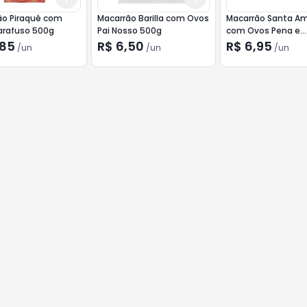
ão Piraquê com
Macarrão Barilla com Ovos
Macarrão Santa Am
arafuso 500g
Pai Nosso 500g
com Ovos Pena e
Vegetais 500g
,85
R$ 6,50
R$ 6,95
/
un
/
un
/
un