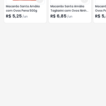
Macarrão Santa Amália
Macarrão Santa Amália
Macarr
com Ovos Pena 500g
Tagliarini com Ovos Ninho
Ovos P
1 500g
R$ 5,25
R$ 6,85
R$ 5
/
un
/
un