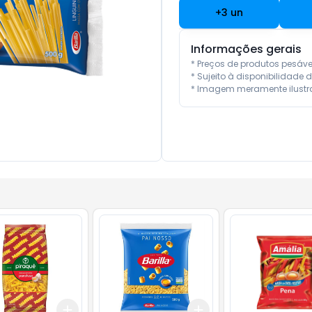
+
3
un
Informações gerais
* Preços de produtos pesáv
* Sujeito à disponibilidade d
* Imagem meramente ilustra
Add
Add
10
+
3
+
5
+
10
+
3
+
5
+
10