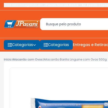
Você está navegando em:
JPavani Macaé Matriz
-
Av. Evaldo Costa
Categorias
Categorias
Entregas e Retira
Início
Macarrão com Ovos
Macarrão Barilla Linguine com Ovos 500g