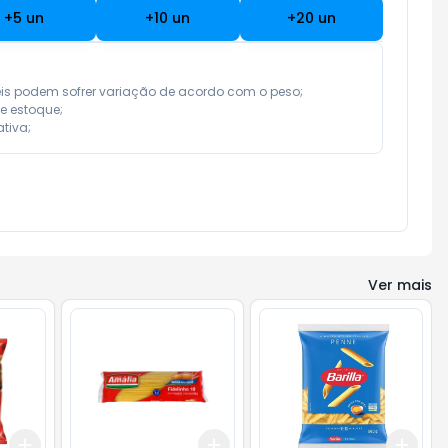
+
5
un
+
10
un
+
20
un
eis podem sofrer variação de acordo com o peso;

e estoque;

tiva;
Ver mais
Add
Add
Add
+
3
+
5
+
10
+
3
+
5
+
10
+
3