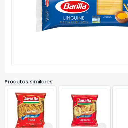
Produtos similares
Add
Add
+
3
+
5
+
10
+
3
+
5
+