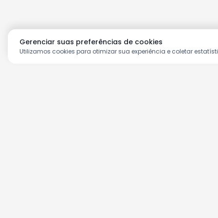
Gerenciar suas preferências de cookies
Utilizamos cookies para otimizar sua experiência e coletar estatíst
Aproveite as nossas prom
Cadastre seu e-mail e receba ofertas ex