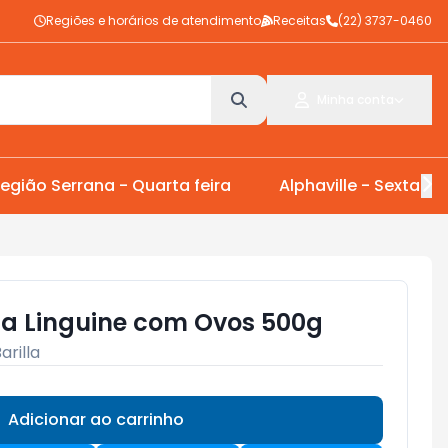
Regiões e horários de atendimento
Receitas
(22) 3737-0460
Minha conta
egião Serrana - Quarta feira
Alphaville - Sexta Fei
la Linguine com Ovos 500g
arilla
Adicionar ao carrinho
Subtotal:
R$ 0,00