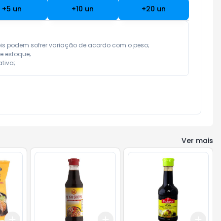
+
5
un
+
10
un
+
20
un
eis podem sofrer variação de acordo com o peso;

e estoque;

tiva;
Ver mais
Add
Add
Add
+
3
+
5
+
10
+
3
+
5
+
10
+
3