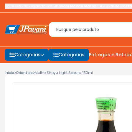
Você está navegando em:
JPavani Macaé Matriz
-
Av. Evaldo Costa
Categorias
Categorias
Entregas e Retira
Início
Orientais
Molho Shoyu Light Sakura 150ml