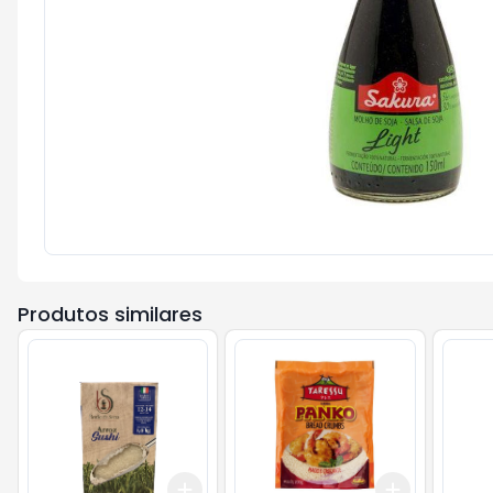
Produtos similares
Add
Add
+
3
+
5
+
10
+
3
+
5
+