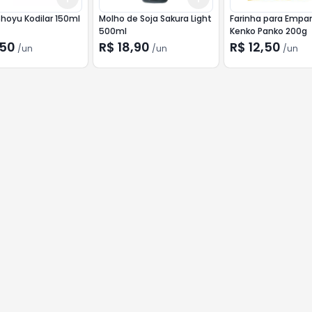
hoyu Kodilar 150ml
Molho de Soja Sakura Light
Farinha para Empa
500ml
Kenko Panko 200g
,50
R$ 18,90
R$ 12,50
/
un
/
un
/
un