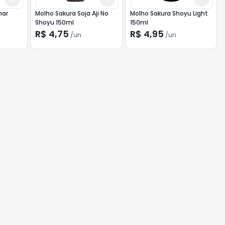
nar
Molho Sakura Soja Aji No
Molho Sakura Shoyu Light
Shoyu 150ml
150ml
R$ 4,75
R$ 4,95
/
un
/
un