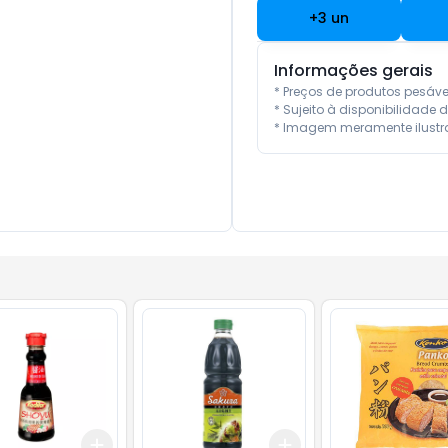
+
3
un
Informações gerais
* Preços de produtos pesáv
* Sujeito à disponibilidade d
* Imagem meramente ilustra
Add
Add
10
+
3
+
5
+
10
+
3
+
5
+
10