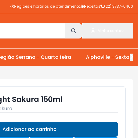
Regiões e horários de atendimento
Receitas
(22) 3737-0460
Minha conta
egião Serrana - Quarta feira
Alphaville - Sexta Fei
ght Sakura 150ml
akura
Adicionar ao carrinho
Subtotal:
R$ 0,00