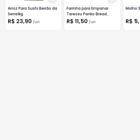
Arroz Para Sushi Beirão da
Farinha para Empanar
Molho S
Serra1kg
Taressu Panko Bread
Crumbs 200g
R$ 23,90
R$ 11,50
R$ 5
/
un
/
un