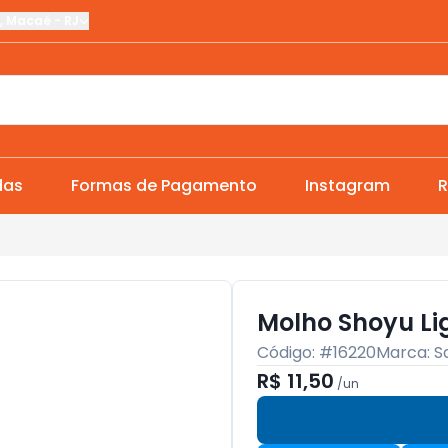
,
Macaé
-
RJ
das
Formas de Pagamento
Instagram
R
Molho Shoyu Li
Código: #
16220
Marca:
S
R$ 11,50
/
un