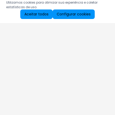
Utilizamos cookies para otimizar sua experiência e coletar
estatísticas de uso.
Aceitar todos
Configurar cookies
Aproveite as nossas promoções!
Cadastre seu e-mail e receba ofertas exclusivas.
QUERO RECEBER