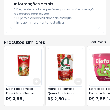
Informações gerais
* Preços de produtos pesáveis podem sofrer variação 
de acordo com o peso;

* Sujeito à disponibilidade de estoque;

* Imagem meramente ilustrativa;
Produtos similares
Ver mais
Add
Add
+
3
+
5
+
10
+
3
+
5
+
10
Molho de Tomate
Molho de Tomate
Extrato de T
Fugini Pizza Sachê
Quero Tradicional
Elefante Pote
300g
Sachê 240g
R$ 3,95
R$ 2,50
R$ 7,85
/
un
/
un
/
u