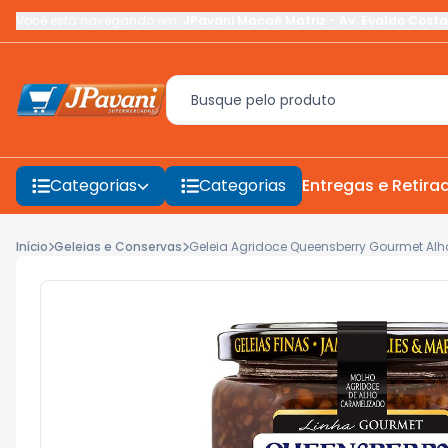
Você está navegando em:
JPavani Macaé Matriz
-
Av. Evaldo Costa
Categorias
Categorias
Entregas e Retira
Início
Geleias e Conservas
Geleia Agridoce Queensberry Gourmet Al