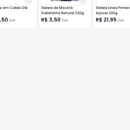
o em Calda Olé
Geleia de Mocotó
Geleia Linea Pime
Italianinho Natural 220g
Açúcar 230g
,50
R$ 3,50
R$ 21,95
/
un
/
un
/
un