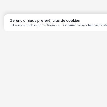
Gerenciar suas preferências de cookies
Utilizamos cookies para otimizar sua experiência e coletar estatíst
Aproveite as nossas prom
Cadastre seu e-mail e receba ofertas ex