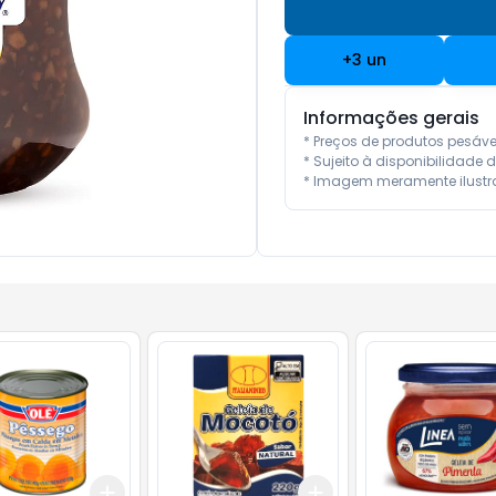
+
3
un
Informações gerais
* Preços de produtos pesáv
* Sujeito à disponibilidade d
* Imagem meramente ilustra
Add
Add
10
+
3
+
5
+
10
+
3
+
5
+
10