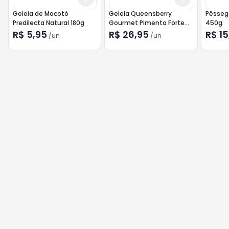
Geleia de Mocotó
Geleia Queensberry
Pêsseg
Predilecta Natural 180g
Gourmet Pimenta Forte
450g
320g
R$ 5,95
R$ 26,95
R$ 15
/
un
/
un