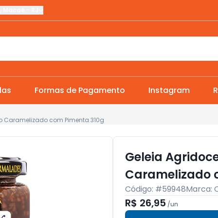
,
Macaé
-
RJ
das
Formas de Pagamento
Instagram
R
ho Caramelizado com Pimenta 310g
Geleia Agridoc
Caramelizado 
Código: #
59948
Marca:
R$ 26,95
/
un