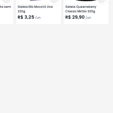
nta sem
Geleia Ello Mocotó Uva
Geleia Queensberry
220g
Classic Mirtilo 320g
R$ 3,25
R$ 29,90
/
un
/
un