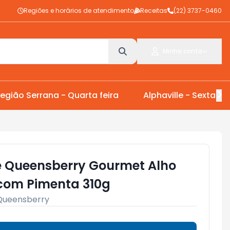
Regiões e horários de atendimento
Receitas
(22) 3737-0460
Minha conta
egião Serrana - Quarta feira
Alphaville - Sexta Fei
e Queensberry Gourmet Alho
com Pimenta 310g
Queensberry