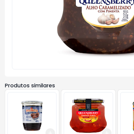
Produtos similares
Add
Add
+
3
+
5
+
10
+
3
+
5
+