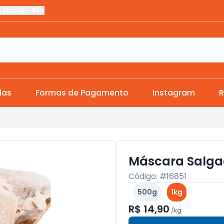
,
Macaé
-
RJ
das
Formas de Pagamento
Instagram
R
Máscara Salga
Código: #
16851
500g
1kg
R$ 14,90
/
kg