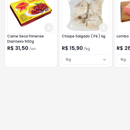
Add
Add
+
3
+
5
+
10
+
3
kg
+
5
Carne Seca Frinense
Chispe Salgado ( Pé ) kg
Lombo 
Dianteiro 500g
R$ 31,50
R$ 15,90
R$ 2
/
un
/
kg
1kg
1kg