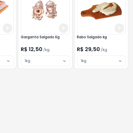
Add
Add
Add
+
3
kg
+
5
kg
+
3
kg
+
5
kg
+
3
Garganta Salgado Kg
Rabo Salgado kg
R$ 12,50
R$ 29,50
/
kg
/
kg
1kg
1kg