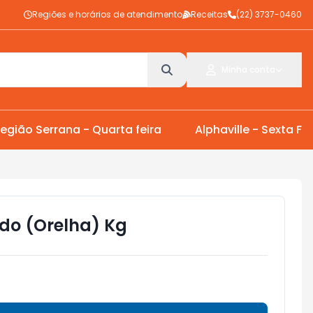
Regiões e horários de atendimento
Receitas
(22) 3737-0460
Minha conta
egião Serrana - Quarta feira
Alphaville - Sexta Fei
do (Orelha) Kg