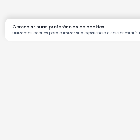
Gerenciar suas preferências de cookies
Utilizamos cookies para otimizar sua experiência e coletar estatíst
Aproveite as nossas prom
Cadastre seu e-mail e receba ofertas ex