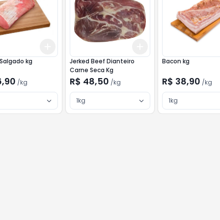
Add
Add
kg
+
3
kg
+
5
kg
+
3
kg
+
5
kg
Salgado kg
Jerked Beef Dianteiro
Bacon kg
Carne Seca Kg
6,90
R$ 48,50
R$ 38,90
/
kg
/
kg
/
kg
1kg
1kg