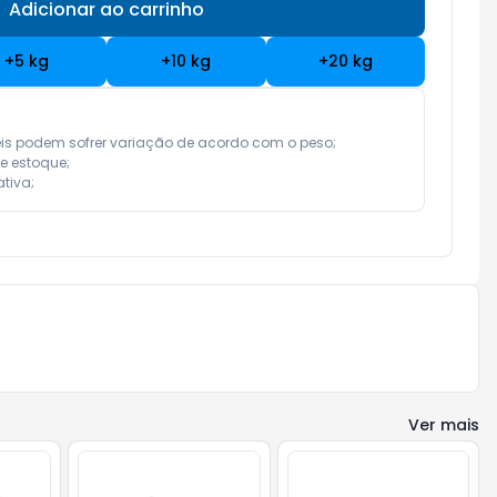
Adicionar ao carrinho
Subtotal:
R$ 0,00
+
5
kg
+
10
kg
+
20
kg
eis podem sofrer variação de acordo com o peso;

e estoque;

tiva;
Ver mais