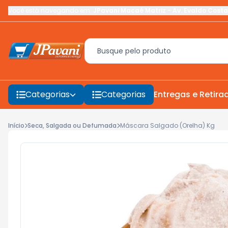
Você está navegando em:
JPavani Macaé Matriz
-
Av. Evaldo Costa
Categorias
Categorias
Entregas e Retira
Início
Seca, Salgada ou Defumada
Máscara Salgado (Orelha) Kg