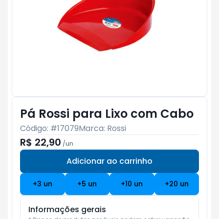
Pá Rossi para Lixo com Cabo
Código: #
17079
Marca:
Rossi
R$ 22,90
/
un
Adicionar ao carrinho
Subtotal:
R$ 0
+
3
un
+
5
un
+
10
un
+
20
un
Informações gerais