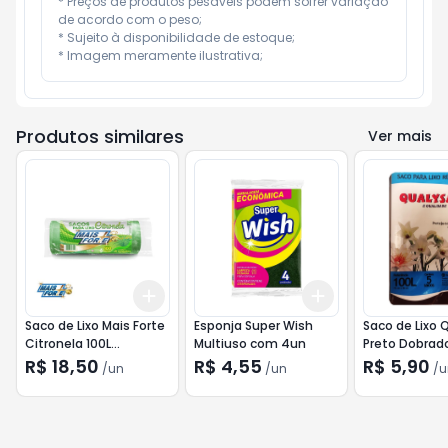
* Preços de produtos pesáveis podem sofrer variação 
de acordo com o peso;

* Sujeito à disponibilidade de estoque;

* Imagem meramente ilustrativa;
Produtos similares
Ver mais
Add
Add
+
3
+
5
+
10
+
3
+
5
+
10
Saco de Lixo Mais Forte
Esponja Super Wish
Saco de Lixo 
Citronela 100L
Multiuso com 4un
Preto Dobrado
75x105cm 15un
R$ 18,50
R$ 4,55
R$ 5,90
/
un
/
un
/
u