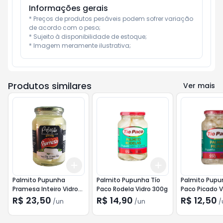
Informações gerais
* Preços de produtos pesáveis podem sofrer variação 
de acordo com o peso;

* Sujeito à disponibilidade de estoque;

* Imagem meramente ilustrativa;
Produtos similares
Ver mais
Add
Add
+
3
+
5
+
10
+
3
+
5
+
10
Palmito Pupunha
Palmito Pupunha Tío
Palmito Pupu
Pramesa Inteiro Vidro
Paco Rodela Vidro 300g
Paco Picado V
300g
R$ 23,50
R$ 14,90
R$ 12,50
/
un
/
un
/