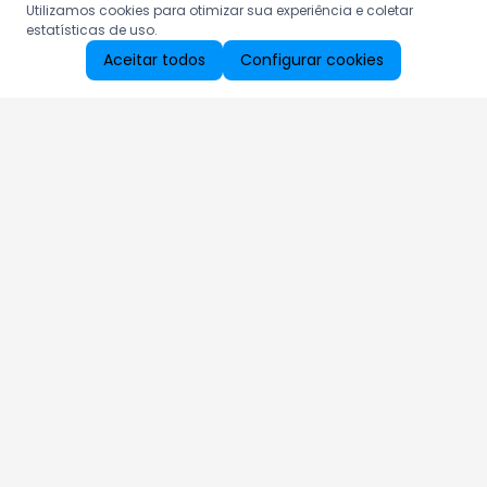
Utilizamos cookies para otimizar sua experiência e coletar
estatísticas de uso.
Aceitar todos
Configurar cookies
Aproveite as nossas promoções!
Cadastre seu e-mail e receba ofertas exclusivas.
QUERO RECEBER