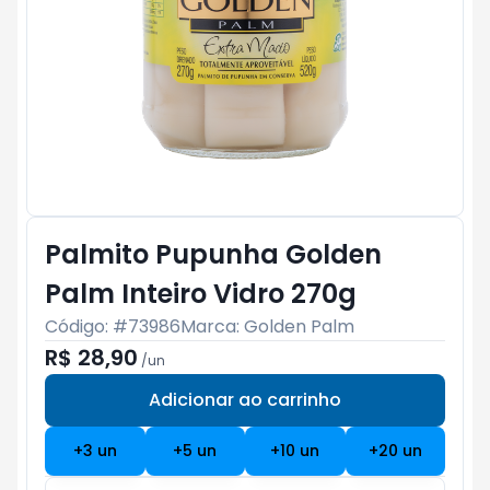
Palmito Pupunha Golden
Palm Inteiro Vidro 270g
Código: #
73986
Marca:
Golden Palm
R$ 28,90
/
un
Adicionar ao carrinho
Subtotal:
R$ 0
+
3
un
+
5
un
+
10
un
+
20
un