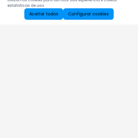
estatísticas de uso.
Aceitar todos
Configurar cookies
Aproveite as nossas promoções!
Cadastre seu e-mail e receba ofertas exclusivas.
QUERO RECEBER