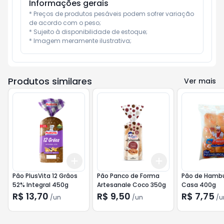
Informações gerais
* Preços de produtos pesáveis podem sofrer variação 
de acordo com o peso;

* Sujeito à disponibilidade de estoque;

* Imagem meramente ilustrativa;
Produtos similares
Ver mais
Add
Add
+
3
+
5
+
10
+
3
+
5
+
10
Pão PlusVita 12 Grãos
Pão Panco de Forma
Pão de Hambu
52% Integral 450g
Artesanale Coco 350g
Casa 400g
R$ 13,70
R$ 9,50
R$ 7,75
/
un
/
un
/
u