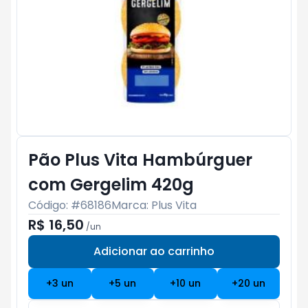
Pão Plus Vita Hambúrguer
com Gergelim 420g
Código: #
68186
Marca:
Plus Vita
R$ 16,50
/
un
Adicionar ao carrinho
Subtotal:
R$ 0
+
3
un
+
5
un
+
10
un
+
20
un