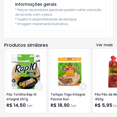
Informações gerais
* Preços de produtos pesáveis podem sofrer variação 
de acordo com o peso;

* Sujeito à disponibilidade de estoque;

* Imagem meramente ilustrativa;
Produtos similares
Ver mais
Add
Add
+
3
+
5
+
10
+
3
+
5
+
10
Pão Tortilha Rap 10
Tortijas Trigo Integral
Pão Pão de M
Integral 297g
Pacote 6un
450g
R$ 14,50
R$ 18,90
R$ 5,95
/
un
/
un
/
u