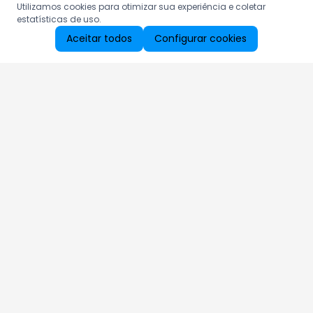
Utilizamos cookies para otimizar sua experiência e coletar
estatísticas de uso.
Aceitar todos
Configurar cookies
Aproveite as nossas promoções!
Cadastre seu e-mail e receba ofertas exclusivas.
QUERO RECEBER