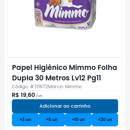
Papel Higiênico Mimmo Folha
Dupla 30 Metros Lv12 Pg11
Código: #
70972
Marca:
Mimmo
R$ 19,60
/
un
Adicionar ao carrinho
Subtotal:
R$ 0
+
3
un
+
5
un
+
10
un
+
20
un