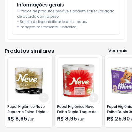
Informações gerais
* Preços de produtos pesáveis podem sofrer variação 
de acordo com o peso;

* Sujeito à disponibilidade de estoque;

* Imagem meramente ilustrativa;
Produtos similares
Ver mais
Add
Add
+
3
+
5
+
10
+
3
+
5
+
10
Papel Higiênico Neve
Papel Higiênico Neve
Papel Higiên
Supreme Folha Tripla
Folha Dupla Toque de
Folha Dupla 
com 4 unidade
Seda 4 unidades 30m
16 Pague 15
R$ 8,95
R$ 8,95
R$ 25,90
/
un
/
un