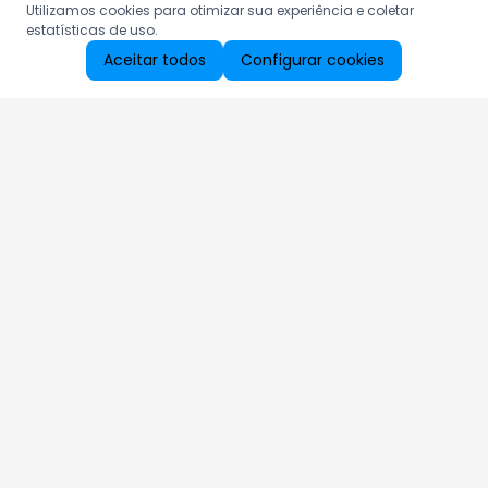
Utilizamos cookies para otimizar sua experiência e coletar
estatísticas de uso.
Aceitar todos
Configurar cookies
Aproveite as nossas promoções!
Cadastre seu e-mail e receba ofertas exclusivas.
QUERO RECEBER